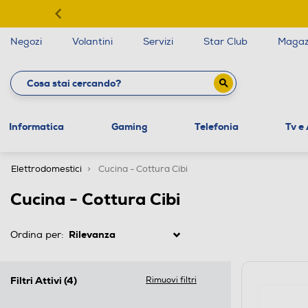
Negozi
Volantini
Servizi
Star Club
Magaz
Informatica
Gaming
Telefonia
Tv e
Elettrodomestici
Cucina - Cottura Cibi
Cucina - Cottura Cibi
Ordina per:
Filtri Attivi
(4)
Rimuovi filtri