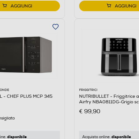
AGGIUNGI
AGGIUNGI
OONDE
FRIGGITRICI
 - CHEF PLUS MCP 345
NUTRIBULLET - Friggitrice a
Airfry NBA0811DG-Grigio sc
€ 99,90
sigliato
disponibile
disponibile
ine:
Acquisto online: