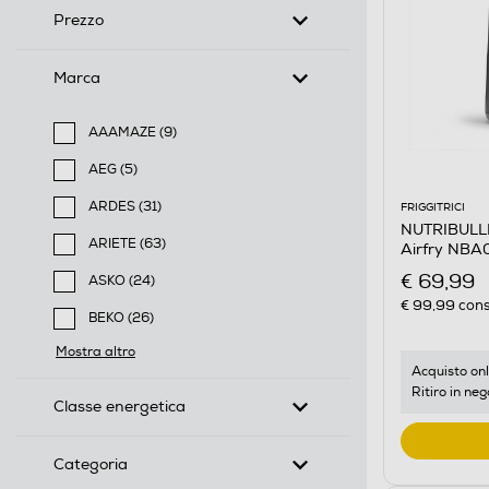
Prezzo
Marca
AAAMAZE (9)
Filtra per Marca: AAAMAZE
AEG (5)
Filtra per Marca: AEG
ARDES (31)
FRIGGITRICI
NUTRIBULLET
Filtra per Marca: ARDES
ARIETE (63)
Airfry NBA
Filtra per Marca: ARIETE
€ 69,99
ASKO (24)
Filtra per Marca: ASKO
€ 99,99
cons
BEKO (26)
Filtra per Marca: BEKO
Mostra altro
Acquisto onl
Ritiro in neg
Classe energetica
Categoria