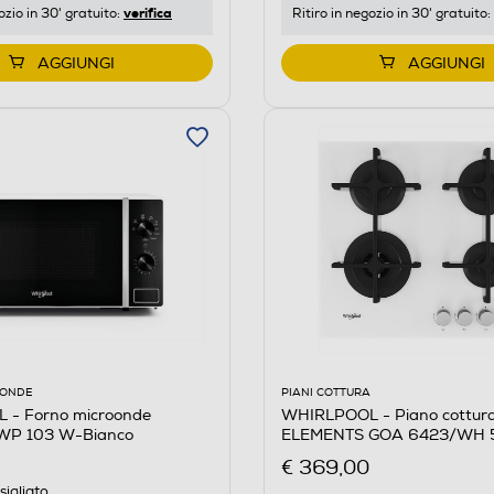
verifica
ozio in 30' gratuito:
Ritiro in negozio in 30' gratuito:
AGGIUNGI
AGGIUNGI
OONDE
PIANI COTTURA
- Forno microonde
WHIRLPOOL - Piano cottura
P 103 W-Bianco
ELEMENTS GOA 6423/WH 
Bianco
€ 369,00
igliato