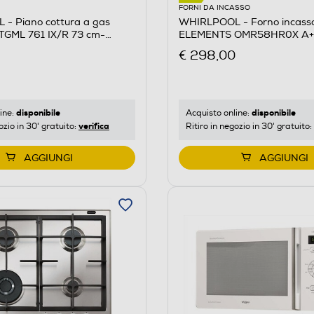
FORNI DA INCASSO
- Piano cottura a gas
WHIRLPOOL - Forno incasso 
GML 761 IX/R 73 cm-
ELEMENTS OMR58HR0X A+-
sidabile
steel
€ 298,00
disponibile
disponibile
ine:
Acquisto online:
verifica
ozio in 30' gratuito:
Ritiro in negozio in 30' gratuito:
AGGIUNGI
AGGIUNGI