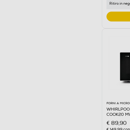
Ritiro in neg
FORNI A MICR
WHIRLPOOL 
COOK20 MW
€ 89,90
€ 149,99
cons