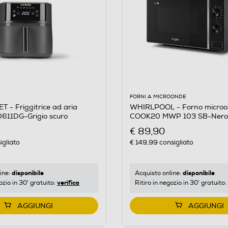
FORNI A MICROONDE
 - Friggitrice ad aria
WHIRLPOOL - Forno micro
0611DG-Grigio scuro
COOK20 MWP 103 SB-Nero,
€ 89,90
igliato
€ 149,99
consigliato
disponibile
disponibile
ine:
Acquisto online:
verifica
ozio in 30' gratuito:
Ritiro in negozio in 30' gratuito:
AGGIUNGI
AGGIUNGI