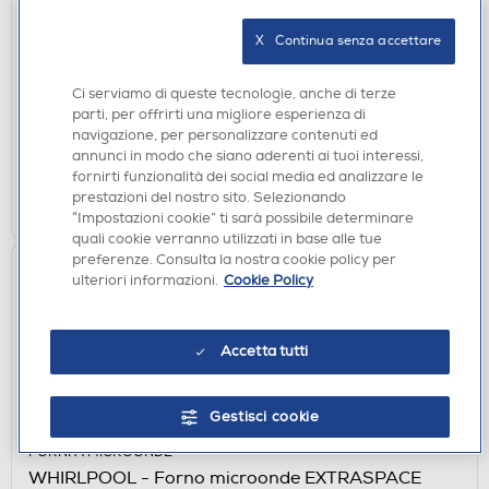
WHIRLPOOL - Forno incasso elettrico
WOI4S8PM0SBXA Classe A+
X   Continua senza accettare
€ 699,00
Ci serviamo di queste tecnologie, anche di terze
parti, per offrirti una migliore esperienza di
disponibile
Acquisto online:
navigazione, per personalizzare contenuti ed
verifica
Ritiro in negozio in 30' gratuito:
annunci in modo che siano aderenti ai tuoi interessi,
fornirti funzionalità dei social media ed analizzare le
AGGIUNGI
prestazioni del nostro sito. Selezionando
“Impostazioni cookie” ti sarà possibile determinare
quali cookie verranno utilizzati in base alle tue
preferenze. Consulta la nostra cookie policy per
ulteriori informazioni.
Cookie Policy
Accetta tutti
Gestisci cookie
FORNI A MICROONDE
WHIRLPOOL - Forno microonde EXTRASPACE