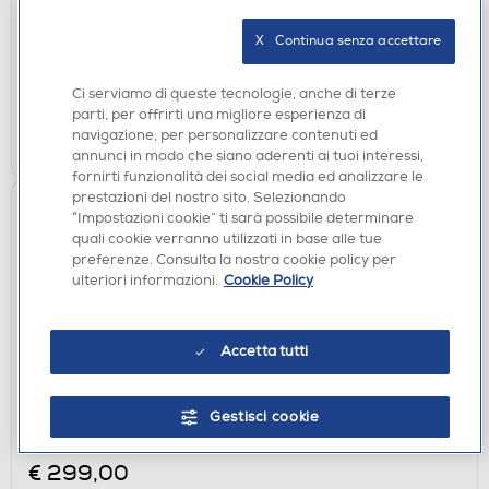
€ 80,90
X   Continua senza accettare
disponibile
Acquisto online:
verifica
Ritiro in negozio in 30' gratuito:
Ci serviamo di queste tecnologie, anche di terze
parti, per offrirti una migliore esperienza di
navigazione, per personalizzare contenuti ed
AGGIUNGI
annunci in modo che siano aderenti ai tuoi interessi,
fornirti funzionalità dei social media ed analizzare le
prestazioni del nostro sito. Selezionando
“Impostazioni cookie” ti sarà possibile determinare
quali cookie verranno utilizzati in base alle tue
preferenze. Consulta la nostra cookie policy per
ulteriori informazioni.
Cookie Policy
Accetta tutti
FORNI A MICROONDE
WHIRLPOOL - Forno microonde EXTRASPACE
Gestisci cookie
MWF 259 SB-Black,Silver
€ 299,00