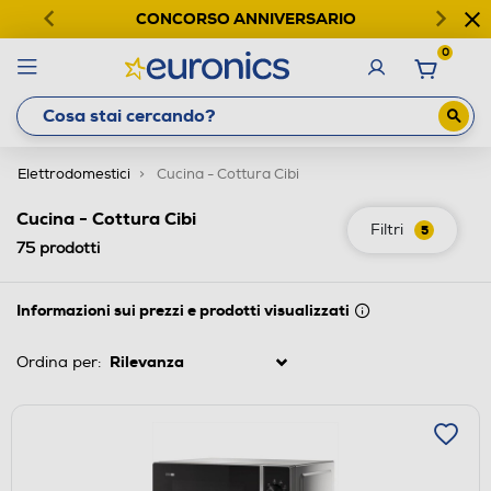
CONCORSO ANNIVERSARIO
0
Elettrodomestici
Cucina - Cottura Cibi
Cucina - Cottura Cibi
Filtri
5
75
prodotti
Informazioni sui prezzi e prodotti visualizzati
Ordina per: