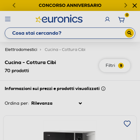
CONCORSO ANNIVERSARIO
0
Elettrodomestici
Cucina - Cottura Cibi
Cucina - Cottura Cibi
Filtri
5
70
prodotti
Informazioni sui prezzi e prodotti visualizzati
Ordina per: