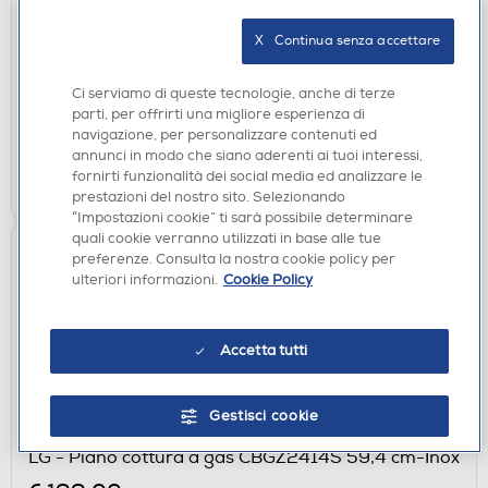
WHIRLPOOL - Piano cottura a gas ELEMENTS
TGML 661 IX/R 58 cm-Acciaio inossidabile
X   Continua senza accettare
€ 243,00
Ci serviamo di queste tecnologie, anche di terze
disponibile
Acquisto online:
parti, per offrirti una migliore esperienza di
verifica
Ritiro in negozio in 30' gratuito:
navigazione, per personalizzare contenuti ed
annunci in modo che siano aderenti ai tuoi interessi,
fornirti funzionalità dei social media ed analizzare le
AGGIUNGI
prestazioni del nostro sito. Selezionando
“Impostazioni cookie” ti sarà possibile determinare
quali cookie verranno utilizzati in base alle tue
preferenze. Consulta la nostra cookie policy per
ulteriori informazioni.
Cookie Policy
Accetta tutti
Gestisci cookie
PIANI COTTURA
LG - Piano cottura a gas CBGZ2414S 59,4 cm-Inox