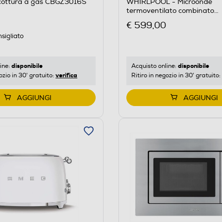
 cottura a gas CBGZ3016S
WHIRLPOOL - Microonde
termoventilato combinato
WMW47HMXI-Inox
€ 599,00
sigliato
disponibile
disponibile
ine:
Acquisto online:
verifica
ozio in 30' gratuito:
Ritiro in negozio in 30' gratuito:
AGGIUNGI
AGGIUNGI