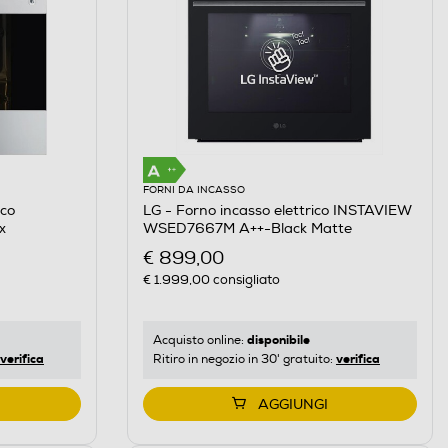
FORNI DA INCASSO
ico
LG - Forno incasso elettrico INSTAVIEW
x
WSED7667M A++-Black Matte
€ 899,00
€ 1.999,00
consigliato
disponibile
Acquisto online:
verifica
verifica
Ritiro in negozio in 30' gratuito:
AGGIUNGI