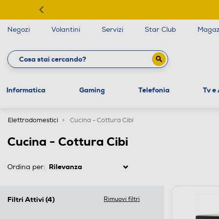
Negozi
Volantini
Servizi
Star Club
Magaz
Informatica
Gaming
Telefonia
Tv e
Elettrodomestici
Cucina - Cottura Cibi
Cucina - Cottura Cibi
Ordina per:
Filtri Attivi
(4)
Rimuovi filtri