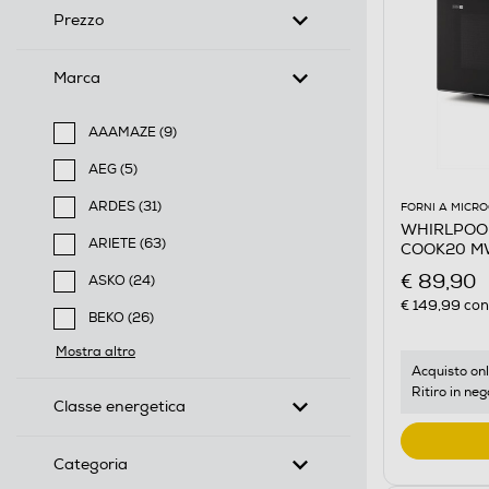
Prezzo
Marca
AAAMAZE (9)
Filtra per Marca: AAAMAZE
AEG (5)
Filtra per Marca: AEG
ARDES (31)
FORNI A MICR
WHIRLPOOL 
Filtra per Marca: ARDES
ARIETE (63)
COOK20 MW
Filtra per Marca: ARIETE
€ 89,90
ASKO (24)
Filtra per Marca: ASKO
€ 149,99
cons
BEKO (26)
Filtra per Marca: BEKO
Mostra altro
Acquisto onl
Ritiro in neg
Classe energetica
Categoria