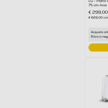
LG - Piano
75 cm-Inox
€ 299,00
€ 629,00
con
Acquisto onl
Ritiro in neg