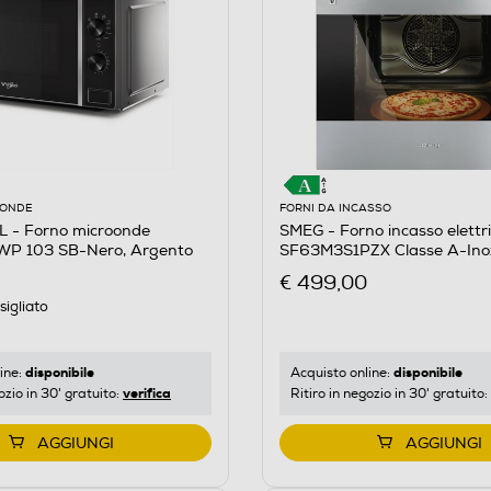
OONDE
FORNI DA INCASSO
- Forno microonde
SMEG - Forno incasso elettr
P 103 SB-Nero, Argento
SF63M3S1PZX Classe A-Ino
€ 499,00
igliato
disponibile
disponibile
ine:
Acquisto online:
verifica
ozio in 30' gratuito:
Ritiro in negozio in 30' gratuito:
AGGIUNGI
AGGIUNGI