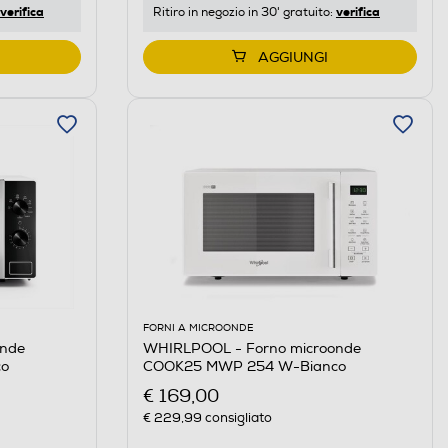
verifica
verifica
Ritiro in negozio in 30' gratuito:
AGGIUNGI
FORNI A MICROONDE
onde
WHIRLPOOL - Forno microonde
co
COOK25 MWP 254 W-Bianco
€ 169,00
€ 229,99
consigliato