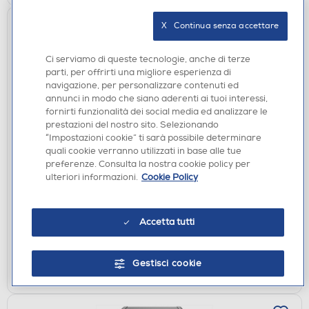
X   Continua senza accettare
Ci serviamo di queste tecnologie, anche di terze
parti, per offrirti una migliore esperienza di
navigazione, per personalizzare contenuti ed
annunci in modo che siano aderenti ai tuoi interessi,
fornirti funzionalità dei social media ed analizzare le
prestazioni del nostro sito. Selezionando
“Impostazioni cookie” ti sarà possibile determinare
FORNI A MICROONDE
quali cookie verranno utilizzati in base alle tue
WHIRLPOOL - CHEF PLUS MCP 345 WH-Bianco
preferenze. Consulta la nostra cookie policy per
€ 184,99
ulteriori informazioni.
Cookie Policy
€ 329,90
consigliato
disponibile
Acquisto online:
Accetta tutti
non disponibile
Ritiro in negozio:
Gestisci cookie
AGGIUNGI