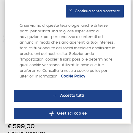
disponibile
Acquisto online:
X   Continua senza accettare
verifica
Ritiro in negozio in 30' gratuito:
Ci serviamo di queste tecnologie, anche di terze
AGGIUNGI
parti, per offrirti una migliore esperienza di
navigazione, per personalizzare contenuti ed
annunci in modo che siano aderenti ai tuoi interessi,
fornirti funzionalità dei social media ed analizzare le
prestazioni del nostro sito. Selezionando
“Impostazioni cookie” ti sarà possibile determinare
quali cookie verranno utilizzati in base alle tue
preferenze. Consulta la nostra cookie policy per
ulteriori informazioni.
Cookie Policy
Accetta tutti
FORNI DA INCASSO
LG - Forno incasso elettrico INSTAVIEW
Gestisci cookie
WS9D7651WS - A++-Stainless Steel
€ 599,00