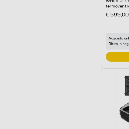
WHIRLPOOL
termoventi
WMW47HMX
€ 599,00
Acquisto onl
Ritiro in neg