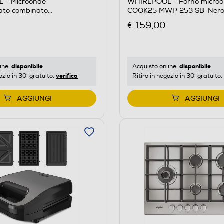
 - Microonde
WHIRLPOOL - Forno micro
lato combinato
COOK25 MWP 253 SB-Nero,
I-Inox
€ 159,00
disponibile
disponibile
ine:
Acquisto online:
verifica
ozio in 30' gratuito:
Ritiro in negozio in 30' gratuito:
AGGIUNGI
AGGIUNGI