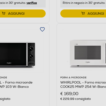
verifica
ozio in 30' gratuito:
Ritiro in negozio in 30' gratuito:
AGGIUNGI
AGGIUNGI
OONDE
FORNI A MICROONDE
- Forno microonde
WHIRLPOOL - Forno micro
P 103 W-Bianco
COOK25 MWP 254 W-Bian
€ 169,00
igliato
€ 229,99
consigliato