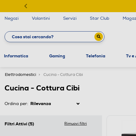
Negozi
Volantini
Servizi
Star Club
Magaz
Informatica
Gaming
Telefonia
Tv e
Elettrodomestici
Cucina - Cottura Cibi
Cucina - Cottura Cibi
Ordina per:
Filtri Attivi
(5)
Rimuovi filtri