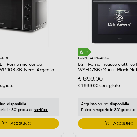
OONDE
FORNI DA INCASSO
- Forno microonde
LG - Forno incasso elettric
P 103 SB-Nero, Argento
WSED7667M A++-Black M
€ 899,00
igliato
€ 1.999,00
consigliato
disponibile
disponibile
ine:
Acquisto online:
verifica
ozio in 30' gratuito:
Ritiro in negozio in 30' gratuito:
AGGIUNGI
AGGIUNGI