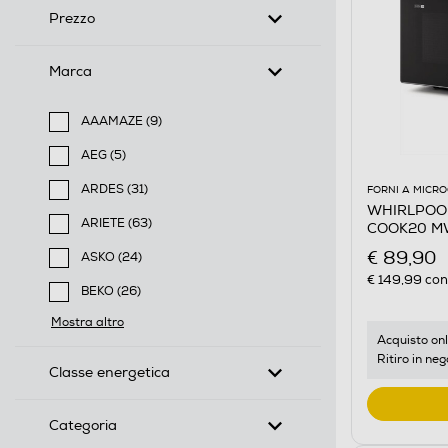
Prezzo
Marca
AAAMAZE (9)
Filtra per Marca: AAAMAZE
AEG (5)
Filtra per Marca: AEG
ARDES (31)
FORNI A MICR
WHIRLPOOL 
Filtra per Marca: ARDES
ARIETE (63)
COOK20 MW
Filtra per Marca: ARIETE
€ 89,90
ASKO (24)
Filtra per Marca: ASKO
€ 149,99
cons
BEKO (26)
Filtra per Marca: BEKO
Mostra altro
Acquisto onl
Ritiro in neg
Classe energetica
Categoria