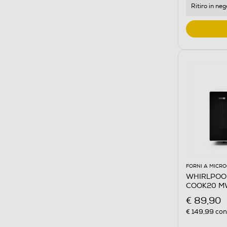
Ritiro in neg
FORNI A MICR
WHIRLPOOL 
COOK20 MW
€ 89,90
€ 149,99
cons