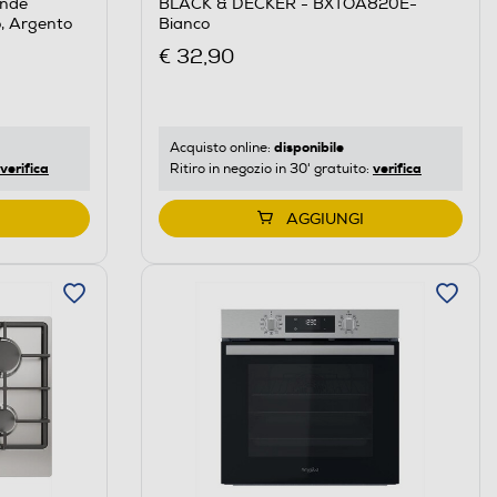
onde
BLACK & DECKER - BXTOA820E-
 Argento
Bianco
€ 32,90
disponibile
Acquisto online:
verifica
verifica
Ritiro in negozio in 30' gratuito:
AGGIUNGI