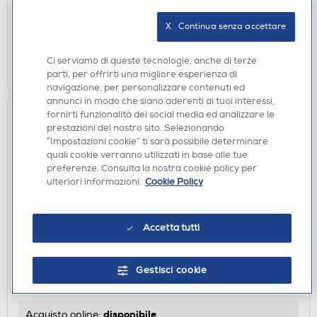
disponibile
Acquisto online:
X   Continua senza accettare
non disponibile
Ritiro in negozio:
Ci serviamo di queste tecnologie, anche di terze
AGGIUNGI
parti, per offrirti una migliore esperienza di
navigazione, per personalizzare contenuti ed
annunci in modo che siano aderenti ai tuoi interessi,
fornirti funzionalità dei social media ed analizzare le
prestazioni del nostro sito. Selezionando
“Impostazioni cookie” ti sarà possibile determinare
quali cookie verranno utilizzati in base alle tue
preferenze. Consulta la nostra cookie policy per
ulteriori informazioni.
Cookie Policy
Accetta tutti
PIANI COTTURA
CANDY - Piano cottura a gas CVG6B 59,5 cm-
Nero
Gestisci cookie
€ 193,00
disponibile
Acquisto online: