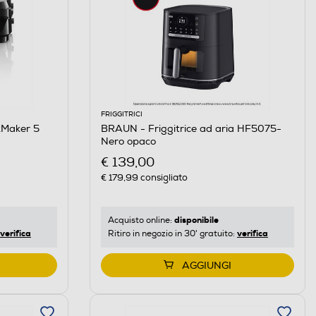
FRIGGITRICI
kMaker 5
BRAUN - Friggitrice ad aria HF5075-
Nero opaco
€ 139,00
€ 179,99
consigliato
disponibile
Acquisto online:
verifica
verifica
Ritiro in negozio in 30' gratuito:
AGGIUNGI