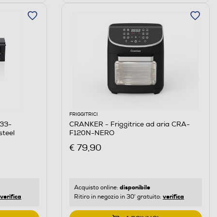
FRIGGITRICI
033-
CRANKER - Friggitrice ad aria CRA-
teel
F120N-NERO
€ 79,90
disponibile
Acquisto online:
verifica
verifica
Ritiro in negozio in 30' gratuito: