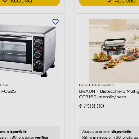
AGGIUNGI
AGGIUNGI
TRICI
GRILL E BISTECCHIERE
 FOS25
BRAUN - Bistecchiera Multig
CG9160-metallo/nero
€ 239,00
disponibile
disponibile
ine:
Acquisto online:
verifica
ozio in 30' gratuito:
Ritiro in negozio in 30' gratuito: