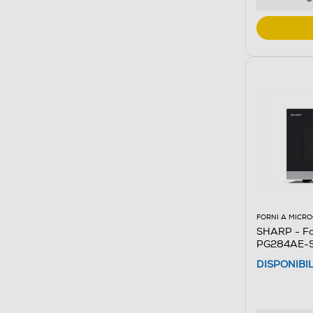
FORNI A MICR
SHARP - Fo
PG284AE-
DISPONIBI