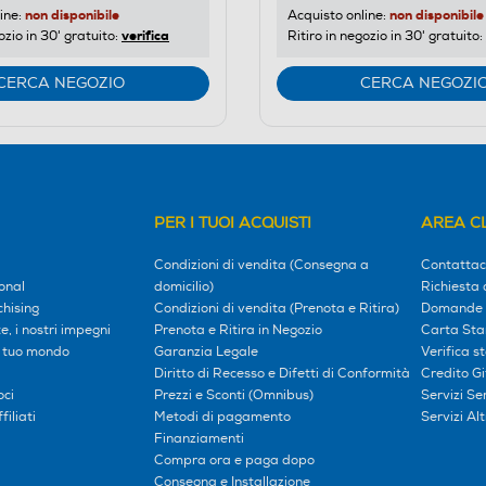
non disponibile
non disponibile
ine:
Acquisto online:
verifica
ozio in 30' gratuito:
Ritiro in negozio in 30' gratuito:
CERCA NEGOZIO
CERCA NEGOZI
PER I TUOI ACQUISTI
AREA CL
Condizioni di vendita (Consegna a
Contattac
onal
domicilio)
Richiesta 
hising
Condizioni di vendita (Prenota e Ritira)
Domande 
, i nostri impegni
Prenota e Ritira in Negozio
Carta Sta
l tuo mondo
Garanzia Legale
Verifica s
Diritto di Recesso e Difetti di Conformità
Credito G
oci
Prezzi e Sconti (Omnibus)
Servizi S
iliati
Metodi di pagamento
Servizi Alt
Finanziamenti
Compra ora e paga dopo
Consegna e Installazione