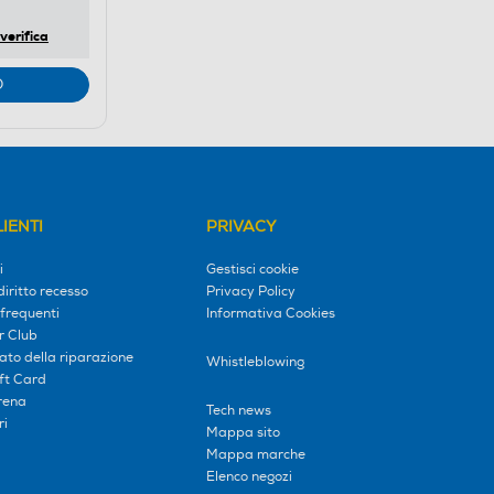
verifica
O
IENTI
PRIVACY
i
Gestisci cookie
diritto recesso
Privacy Policy
frequenti
Informativa Cookies
r Club
tato della riparazione
Whistleblowing
ift Card
erena
Tech news
ri
Mappa sito
Mappa marche
Elenco negozi