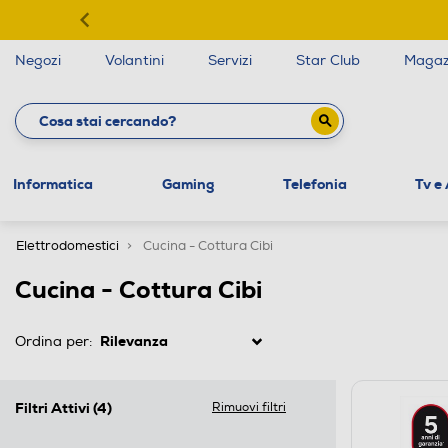
Negozi
Volantini
Servizi
Star Club
Magaz
Informatica
Gaming
Telefonia
Tv e
Elettrodomestici
Cucina - Cottura Cibi
Cucina - Cottura Cibi
Ordina per:
Filtri Attivi
(4)
Rimuovi filtri