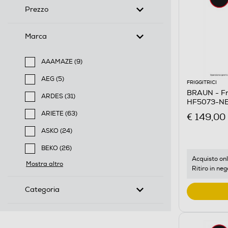
Prezzo
Marca
AAAMAZE (9)
Filtra per Marca: AAAMAZE
AEG (5)
FRIGGITRICI
Filtra per Marca: AEG
BRAUN - Fri
ARDES (31)
HF5073-N
Filtra per Marca: ARDES
ARIETE (63)
€ 149,00
Filtra per Marca: ARIETE
ASKO (24)
Filtra per Marca: ASKO
BEKO (26)
Filtra per Marca: BEKO
Acquisto onl
Mostra altro
Ritiro in neg
Categoria