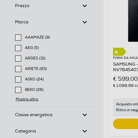
Prezzo
Marca
AAAMAZE (9)
Filtra per Marca: AAAMAZE
AEG (5)
Filtra per Marca: AEG
FORNI DA INC
ARDES (31)
SAMSUNG - F
Filtra per Marca: ARDES
ARIETE (63)
NV7B45403
Nero
Filtra per Marca: ARIETE
€ 599,00
ASKO (24)
€ 1.099,99
co
Filtra per Marca: ASKO
BEKO (26)
Filtra per Marca: BEKO
Mostra altro
Acquisto onl
Ritiro in neg
Classe energetica
Categoria