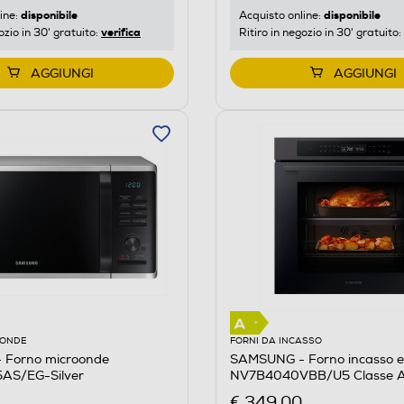
disponibile
disponibile
ine:
Acquisto online:
verifica
ozio in 30' gratuito:
Ritiro in negozio in 30' gratuito:
AGGIUNGI
AGGIUNGI
OONDE
FORNI DA INCASSO
Forno microonde
SAMSUNG - Forno incasso el
AS/EG-Silver
NV7B4040VBB/U5 Classe A
inox
€ 349,00