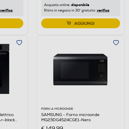
disponibile
Acquisto online:
verifica
verifica
Ritiro in negozio in 30' gratuito:
AGGIUNGI
FORNI A MICROONDE
ettrico
SAMSUNG - Forno microonde
+-black
MG23DG4524CGE1-Nero
€ 149,99