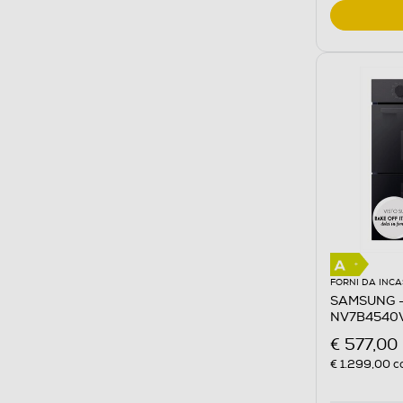
FORNI DA INC
SAMSUNG - F
NV7B4540V
Inox
€ 577,00
€ 1.299,00
co