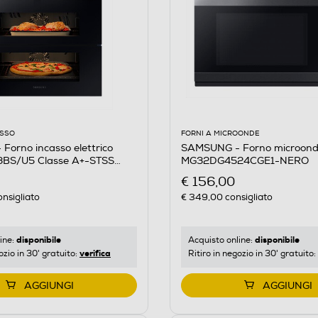
ASSO
FORNI A MICROONDE
orno incasso elettrico
SAMSUNG - Forno microon
BS/U5 Classe A+-STSS
MG32DG4524CGE1-NERO
€ 156,00
nsigliato
€ 349,00
consigliato
disponibile
disponibile
ine:
Acquisto online:
verifica
ozio in 30' gratuito:
Ritiro in negozio in 30' gratuito:
AGGIUNGI
AGGIUNGI