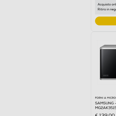
Acquisto onl
Ritiro in neg
FORNI A MICR
SAMSUNG - 
MG2AK3515
€ 139,00