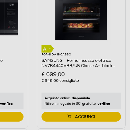
FORNI DA INCASSO
de
SAMSUNG - Forno incasso elettrico
NV7B4440VBB/U5 Classe A+-black
inox
€ 699,00
€ 949,00
consigliato
disponibile
Acquisto online:
verifica
verifica
Ritiro in negozio in 30' gratuito:
AGGIUNGI