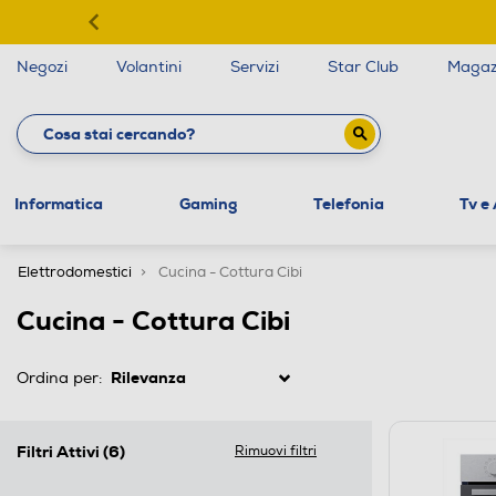
Negozi
Volantini
Servizi
Star Club
Magaz
Informatica
Gaming
Telefonia
Tv e
Elettrodomestici
Cucina - Cottura Cibi
Cucina - Cottura Cibi
Ordina per:
Filtri Attivi
(6)
Rimuovi filtri