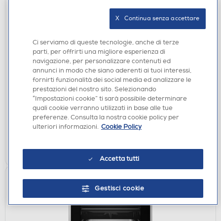
X   Continua senza accettare
Ci serviamo di queste tecnologie, anche di terze
FORNI DA INCASSO
parti, per offrirti una migliore esperienza di
ASKO - Forno incasso elettrico OT 86331 BG
navigazione, per personalizzare contenuti ed
Classe A+-Nero
annunci in modo che siano aderenti ai tuoi interessi,
fornirti funzionalità dei social media ed analizzare le
€ 799,00
prestazioni del nostro sito. Selezionando
€ 799,00
consigliato
“Impostazioni cookie” ti sarà possibile determinare
quali cookie verranno utilizzati in base alle tue
non disponibile
Acquisto online:
preferenze. Consulta la nostra cookie policy per
non disponibile
Ritiro in negozio:
ulteriori informazioni.
Cookie Policy
VISUALIZZA
Accetta tutti
Gestisci cookie