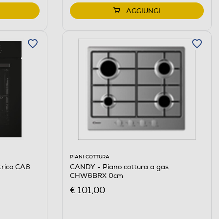
AGGIUNGI
PIANI COTTURA
CANDY - Piano cottura a gas
trico CA6
CHW6BRX 0cm
€ 101,00