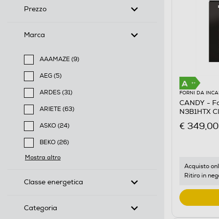
Prezzo
Marca
AAAMAZE (9)
Filtra per Marca: AAAMAZE
AEG (5)
Filtra per Marca: AEG
ARDES (31)
FORNI DA INC
CANDY - For
Filtra per Marca: ARDES
ARIETE (63)
N3B1HTX Cl
Filtra per Marca: ARIETE
€ 349,00
ASKO (24)
Filtra per Marca: ASKO
BEKO (26)
Filtra per Marca: BEKO
Mostra altro
Acquisto onl
Ritiro in neg
Classe energetica
Categoria