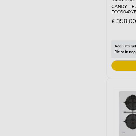
FORNI DA INC
CANDY - For
FCC604X/E 
€ 358,00
Acquisto onl
Ritiro in neg