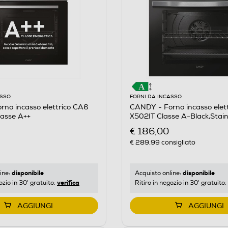
ASSO
FORNI DA INCASSO
no incasso elettrico CA6
CANDY - Forno incasso elet
asse A++
X502IT Classe A-Black,Stainl
€ 186,00
€ 289,99
consigliato
disponibile
disponibile
ine:
Acquisto online:
verifica
ozio in 30' gratuito:
Ritiro in negozio in 30' gratuito:
AGGIUNGI
AGGIUNGI