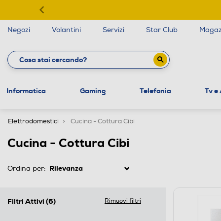
Negozi
Volantini
Servizi
Star Club
Magaz
Informatica
Gaming
Telefonia
Tv e
Elettrodomestici
Cucina - Cottura Cibi
Cucina - Cottura Cibi
Ordina per:
Filtri Attivi
(6)
Rimuovi filtri