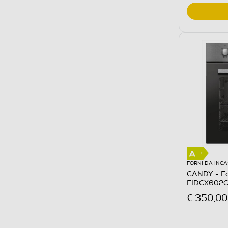
FORNI DA INC
CANDY - For
FIDCX602CA
€ 350,00