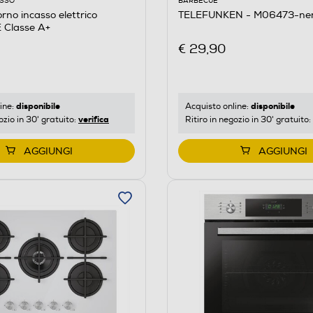
BARBECUE
ASSO
TELEFUNKEN - M06473-ne
no incasso elettrico
Classe A+
€ 29,90
disponibile
disponibile
Acquisto online:
ine:
verifica
Ritiro in negozio in 30' gratuito:
ozio in 30' gratuito:
AGGIUNGI
AGGIUNGI