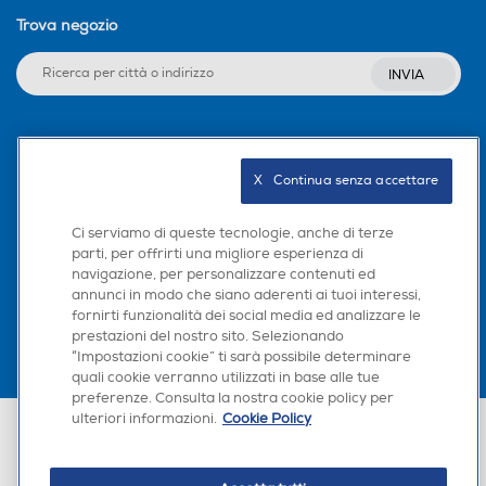
Trova negozio
INVIA
Seguici sui social
X   Continua senza accettare
Ci serviamo di queste tecnologie, anche di terze
parti, per offrirti una migliore esperienza di
Scarica la nostra app
navigazione, per personalizzare contenuti ed
annunci in modo che siano aderenti ai tuoi interessi,
fornirti funzionalità dei social media ed analizzare le
prestazioni del nostro sito. Selezionando
“Impostazioni cookie” ti sarà possibile determinare
quali cookie verranno utilizzati in base alle tue
preferenze. Consulta la nostra cookie policy per
ulteriori informazioni.
Cookie Policy
Euronics Italia SpA. Sede legale Via Montefeltro, 6/a 20156 Milano
Partita Iva, Codice Fiscale e iscrizione CCIAA Milano Monza Brianza Lodi
n. 13337170156. Codice intermediario SDI: HHBD9AK. Vendite soggette
agli Artt. 45 e ss del Codice del Consumo in tema di Diritti dei