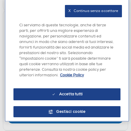
X   Continua senza accettare
Ci serviamo di queste tecnologie, anche di terze
parti, per offrirti una migliore esperienza di
navigazione, per personalizzare contenuti ed
annunci in modo che siano aderenti ai tuoi interessi,
fornirti funzionalità dei social media ed analizzare le
prestazioni del nostro sito. Selezionando
“Impostazioni cookie” ti sarà possibile determinare
quali cookie verranno utilizzati in base alle tue
GRILL E BISTECCHIERE
preferenze. Consulta la nostra cookie policy per
MELCHIONI FAMILY - Bistecchiera BURGERONE
ulteriori informazioni.
Cookie Policy
34-Silver / Acciaio
DISPONIBILE SOLO IN NEGOZIO
Accetta tutti
non disponibile
Acquisto online:
verifica
Ritiro in negozio in 30' gratuito:
Gestisci cookie
CERCA NEGOZIO