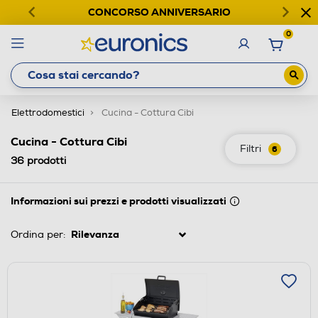
CONCORSO ANNIVERSARIO
0
Elettrodomestici
Cucina - Cottura Cibi
Cucina - Cottura Cibi
Filtri
6
36
prodotti
Informazioni sui prezzi e prodotti visualizzati
Ordina per: