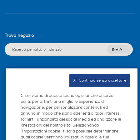
Trova negozio
INVIA
Seguici sui social
X   Continua senza accettare
Ci serviamo di queste tecnologie, anche di terze
parti, per offrirti una migliore esperienza di
Scarica la nostra app
navigazione, per personalizzare contenuti ed
annunci in modo che siano aderenti ai tuoi interessi,
fornirti funzionalità dei social media ed analizzare le
prestazioni del nostro sito. Selezionando
“Impostazioni cookie” ti sarà possibile determinare
quali cookie verranno utilizzati in base alle tue