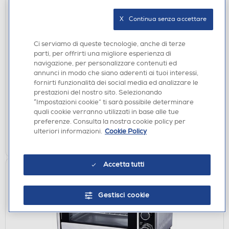
X   Continua senza accettare
Ci serviamo di queste tecnologie, anche di terze
FRIGGITRICI
parti, per offrirti una migliore esperienza di
CRANKER - Friggitrice ad aria CRA-F120N-NERO
navigazione, per personalizzare contenuti ed
annunci in modo che siano aderenti ai tuoi interessi,
€ 79,90
fornirti funzionalità dei social media ed analizzare le
prestazioni del nostro sito. Selezionando
disponibile
Acquisto online:
“Impostazioni cookie” ti sarà possibile determinare
quali cookie verranno utilizzati in base alle tue
verifica
Ritiro in negozio in 30' gratuito:
preferenze. Consulta la nostra cookie policy per
ulteriori informazioni.
Cookie Policy
AGGIUNGI
Accetta tutti
Gestisci cookie