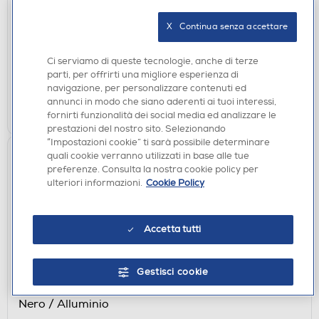
Nero / Alluminio
€ 1.821,00
X   Continua senza accettare
disponibile
Acquisto online:
Ci serviamo di queste tecnologie, anche di terze
non disponibile
Ritiro in negozio:
parti, per offrirti una migliore esperienza di
navigazione, per personalizzare contenuti ed
annunci in modo che siano aderenti ai tuoi interessi,
AGGIUNGI
fornirti funzionalità dei social media ed analizzare le
prestazioni del nostro sito. Selezionando
“Impostazioni cookie” ti sarà possibile determinare
quali cookie verranno utilizzati in base alle tue
preferenze. Consulta la nostra cookie policy per
ulteriori informazioni.
Cookie Policy
Accetta tutti
Gestisci cookie
BARBECUE
WEBER - Barbecue a 3 bruciatori SPIRIT E-335-
Nero / Alluminio