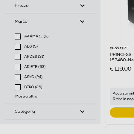
Prezzo
Marca
AAAMAZE (9)
Filtra per Marca: AAAMAZE
AEG (5)
FRIGGITRICI
Filtra per Marca: AEG
PRINCESS -
ARDES (31)
182480-Nero
Filtra per Marca: ARDES
ARIETE (63)
€ 119,00
Filtra per Marca: ARIETE
ASKO (24)
Filtra per Marca: ASKO
BEKO (26)
Filtra per Marca: BEKO
Acquisto onl
Mostra altro
Ritiro in neg
Categoria