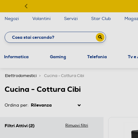
Negozi
Volantini
Servizi
Star Club
Magaz
Informatica
Gaming
Telefonia
Tv e
Elettrodomestici
Cucina - Cottura Cibi
Cucina - Cottura Cibi
Ordina per:
Filtri Attivi
(2)
Rimuovi filtri