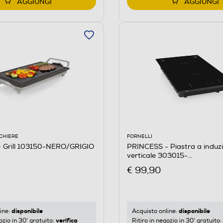
AGGIUNGI
AGGIUNGI
CCHIERE
FORNELLI
 Grill 103150-NERO/GRIGIO
PRINCESS - Piastra a induz
verticale 303015-
NERO/PLASTICA/VETRO
€ 99,90
disponibile
disponibile
ine:
Acquisto online:
verifica
ozio in 30' gratuito:
Ritiro in negozio in 30' gratuito: