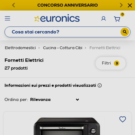
CONCORSO ANNIVERSARIO
0
Elettrodomestici
Cucina - Cottura Cibi
Fornetti Elettrici
Fornetti Elettrici
Filtri
3
27
prodotti
Informazioni sui prezzi e prodotti visualizzati
Ordina per: