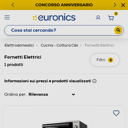
CONCORSO ANNIVERSARIO
0
Elettrodomestici
Cucina - Cottura Cibi
Fornetti Elettrici
Fornetti Elettrici
Filtri
2
1
prodotti
Informazioni sui prezzi e prodotti visualizzati
Ordina per: