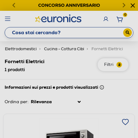
CONCORSO ANNIVERSARIO
0
Elettrodomestici
Cucina - Cottura Cibi
Fornetti Elettrici
Fornetti Elettrici
Filtri
2
1
prodotti
Informazioni sui prezzi e prodotti visualizzati
Ordina per: