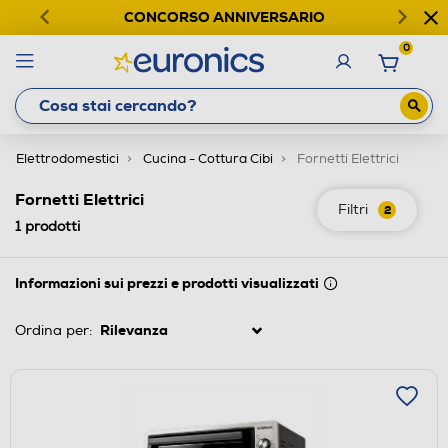
CONCORSO ANNIVERSARIO
0
Elettrodomestici
Cucina - Cottura Cibi
Fornetti Elettrici
Fornetti Elettrici
Filtri
2
1
prodotti
Informazioni sui prezzi e prodotti visualizzati
Ordina per: