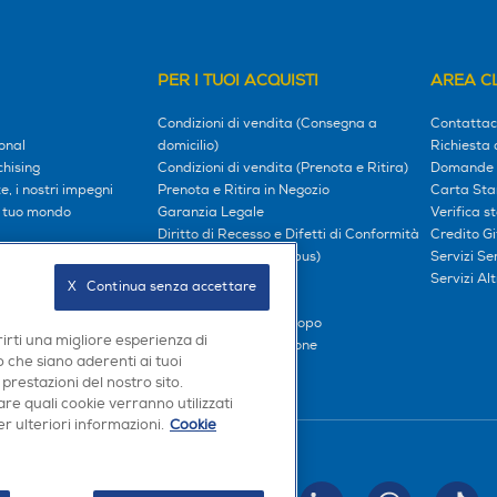
PER I TUOI ACQUISTI
AREA CL
Condizioni di vendita (Consegna a
Contattac
onal
domicilio)
Richiesta 
hising
Condizioni di vendita (Prenota e Ritira)
Domande 
, i nostri impegni
Prenota e Ritira in Negozio
Carta Sta
l tuo mondo
Garanzia Legale
Verifica s
Diritto di Recesso e Difetti di Conformità
Credito G
oci
Prezzi e Sconti (Omnibus)
Servizi S
iliati
Metodi di pagamento
Servizi Alt
X   Continua senza accettare
Finanziamenti
Compra ora e paga dopo
rirti una migliore esperienza di
Consegna e Installazione
 che siano aderenti ai tuoi
 prestazioni del nostro sito.
re quali cookie verranno utilizzati
r ulteriori informazioni.
Cookie
Seguici sui social