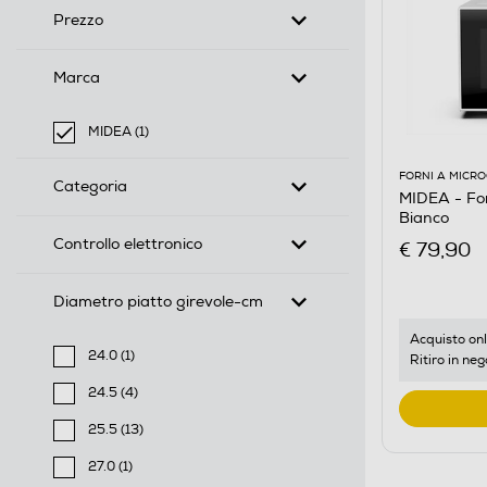
Prezzo
Marca
MIDEA (1)
selected Filtro applicato per Marca: MIDEA
FORNI A MICR
Categoria
MIDEA - Fo
Bianco
Controllo elettronico
€ 79,90
Diametro piatto girevole-cm
Acquisto onl
24.0 (1)
Ritiro in neg
Filtra per Diametro piatto girevole-cm: 24.0
24.5 (4)
Filtra per Diametro piatto girevole-cm: 24.5
25.5 (13)
Filtra per Diametro piatto girevole-cm: 25.5
27.0 (1)