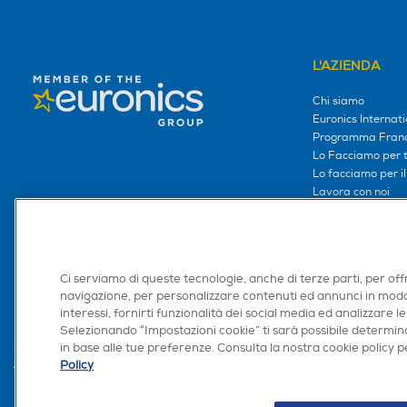
L'AZIENDA
Chi siamo
Euronics Internati
Programma Franc
Lo Facciamo per te
Lo facciamo per i
Lavora con noi
Area Riservata S
Area Riservata Aff
Retail Media
Ci serviamo di queste tecnologie, anche di terze parti, per off
Ronics: agente AI
navigazione, per personalizzare contenuti ed annunci in modo
interessi, fornirti funzionalità dei social media ed analizzare le
Selezionando “Impostazioni cookie” ti sarà possibile determina
in base alle tue preferenze. Consulta la nostra cookie policy pe
Policy
Trova negozio