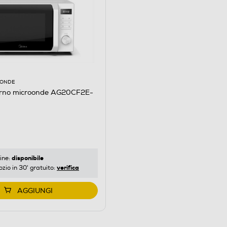
OONDE
rno microonde AG20CF2E-
disponibile
ine:
verifica
ozio in 30' gratuito:
AGGIUNGI