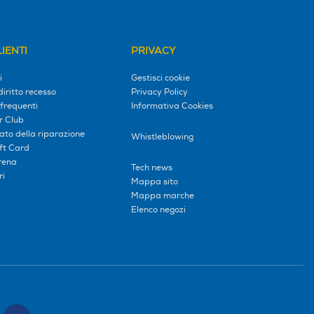
IENTI
PRIVACY
i
Gestisci cookie
diritto recesso
Privacy Policy
frequenti
Informativa Cookies
r Club
tato della riparazione
Whistleblowing
ift Card
erena
Tech news
ri
Mappa sito
Mappa marche
Elenco negozi