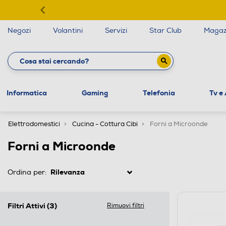
Negozi
Volantini
Servizi
Star Club
Magaz
Informatica
Gaming
Telefonia
Tv e
Elettrodomestici
Cucina - Cottura Cibi
Forni a Microonde
Forni a Microonde
Ordina per:
Filtri Attivi
(3)
Rimuovi filtri