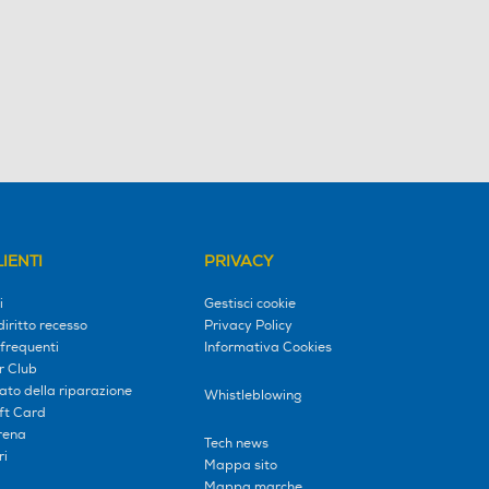
IENTI
PRIVACY
i
Gestisci cookie
diritto recesso
Privacy Policy
frequenti
Informativa Cookies
r Club
tato della riparazione
Whistleblowing
ift Card
erena
Tech news
ri
Mappa sito
Mappa marche