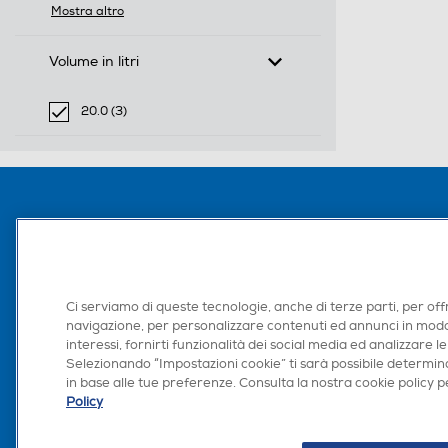
Filtra per Potenza assorbita max-W: 1250.0
Mostra altro
Volume in litri
20.0 (3)
selected Filtro applicato per Volume in litri: 20.0
L'AZIENDA
Chi siamo
Euronics Internati
Ci serviamo di queste tecnologie, anche di terze parti, per off
Programma Franc
navigazione, per personalizzare contenuti ed annunci in modo
Lo Facciamo per te
interessi, fornirti funzionalità dei social media ed analizzare le
Lo facciamo per i
Selezionando “Impostazioni cookie” ti sarà possibile determina
Lavora con noi
in base alle tue preferenze. Consulta la nostra cookie policy pe
Area Riservata S
Policy
Area Riservata Aff