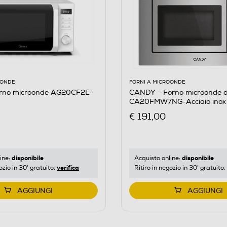
OONDE
FORNI A MICROONDE
rno microonde AG20CF2E-
CANDY - Forno microonde d
CA20FMW7NG-Acciaio inox
€ 191,00
disponibile
disponibile
ine:
Acquisto online:
verifica
ozio in 30' gratuito:
Ritiro in negozio in 30' gratuito:
AGGIUNGI
AGGIUNGI