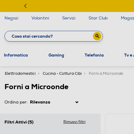
Negozi
Volantini
Servizi
Star Club
Magaz
Informatica
Gaming
Telefonia
Tv e
Elettrodomestici
Cucina - Cottura Cibi
Forni a Microonde
Forni a Microonde
Ordina per:
Filtri Attivi
(5)
Rimuovi filtri