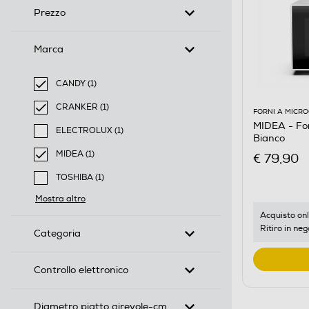
Prezzo
Marca
CANDY (1)
selected Filtro applicato per Marca: CANDY
CRANKER (1)
FORNI A MICR
selected Filtro applicato per Marca: CRANKER
MIDEA - Fo
ELECTROLUX (1)
Bianco
Filtra per Marca: ELECTROLUX
MIDEA (1)
€ 79,90
selected Filtro applicato per Marca: MIDEA
TOSHIBA (1)
Filtra per Marca: TOSHIBA
Mostra altro
Acquisto onl
Ritiro in neg
Categoria
Controllo elettronico
Diametro piatto girevole-cm