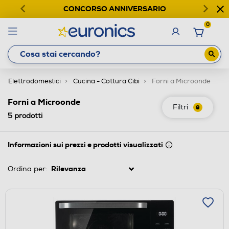
CONCORSO ANNIVERSARIO
0
Elettrodomestici
Cucina - Cottura Cibi
Forni a Microonde
Forni a Microonde
Filtri
9
5
prodotti
Informazioni sui prezzi e prodotti visualizzati
Ordina per: