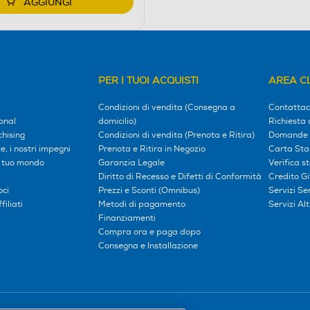
AGGIUNGI
PER I TUOI ACQUISTI
AREA CL
Condizioni di vendita (Consegna a
Contattac
onal
domicilio)
Richiesta 
hising
Condizioni di vendita (Prenota e Ritira)
Domande 
, i nostri impegni
Prenota e Ritira in Negozio
Carta Sta
l tuo mondo
Garanzia Legale
Verifica s
Diritto di Recesso e Difetti di Conformità
Credito G
oci
Prezzi e Sconti (Omnibus)
Servizi S
iliati
Metodi di pagamento
Servizi Alt
Finanziamenti
Compra ora e paga dopo
Consegna e Installazione