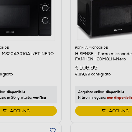
OONDE
FORNI A MICROONDE
- MS20A3010AL/ET-NERO
HISENSE - Forno microonde
FAMHSNH20MO1H-Nero
€ 106,99
igliato
€ 119,99
consigliato
disponibile
disponibile
ine:
Acquisto online:
verifica
non disponibil
ozio in 30' gratuito:
Ritiro in negozio:
AGGIUNGI
AGGIUNGI