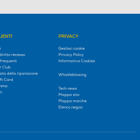
IENTI
PRIVACY
i
Gestisci cookie
diritto recesso
Privacy Policy
frequenti
Informativa Cookies
r Club
tato della riparazione
Whistleblowing
ift Card
erena
Tech news
ri
Mappa sito
Mappa marche
Elenco negozi