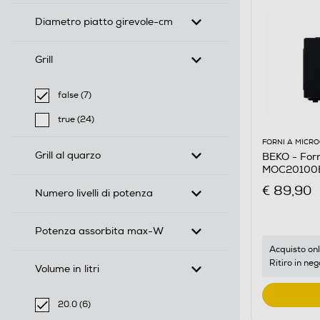
Diametro piatto girevole-cm
Grill
false (7)
selected Filtro applicato per Grill: false
true (24)
Filtra per Grill: true
FORNI A MICR
Grill al quarzo
BEKO - For
MOC20100
€ 89,90
Numero livelli di potenza
Potenza assorbita max-W
Acquisto onl
Ritiro in neg
Volume in litri
20.0 (6)