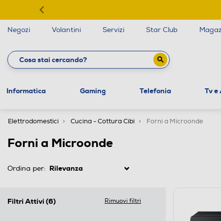
Negozi
Volantini
Servizi
Star Club
Magaz
Informatica
Gaming
Telefonia
Tv e
Elettrodomestici
Cucina - Cottura Cibi
Forni a Microonde
Forni a Microonde
Ordina per:
Filtri Attivi
(6)
Rimuovi filtri