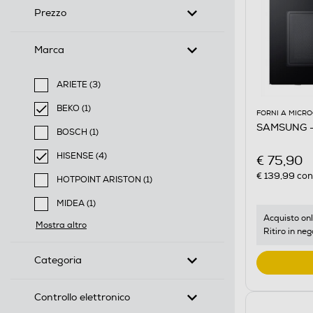
Prezzo
Marca
ARIETE (3)
Filtra per Marca: ARIETE
BEKO (1)
FORNI A MICR
selected Filtro applicato per Marca: BEKO
SAMSUNG 
BOSCH (1)
Filtra per Marca: BOSCH
HISENSE (4)
€ 75,90
selected Filtro applicato per Marca: HISENSE
€ 139,99
cons
HOTPOINT ARISTON (1)
Filtra per Marca: HOTPOINT ARISTON
MIDEA (1)
Filtra per Marca: MIDEA
Acquisto onl
Mostra altro
Ritiro in neg
Categoria
Controllo elettronico