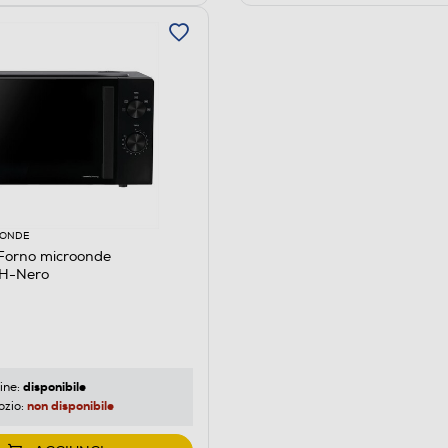
OONDE
Forno microonde
H-Nero
disponibile
ine:
non disponibile
ozio: