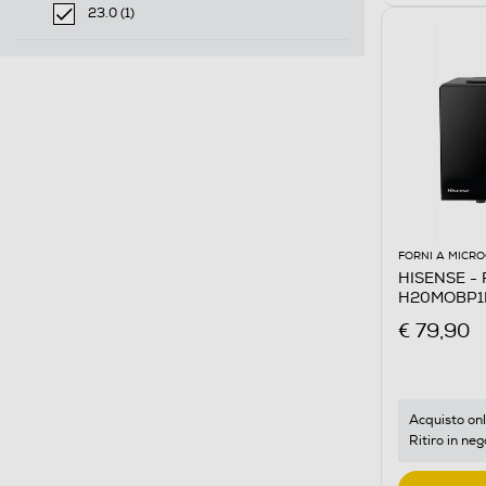
selected Filtro applicato per Volume in litri: 20.0
23.0 (1)
selected Filtro applicato per Volume in litri: 23.0
FORNI A MICR
HISENSE - 
H20MOBP1
€ 79,90
Acquisto onl
Ritiro in neg