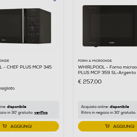
e-cm: 28.0
OONDE
FORNI A MICROONDE
 - CHEF PLUS MCP 345
WHIRLPOOL - Forno micro
PLUS MCP 359 SL-Argento
€ 257,00
sigliato
disponibile
disponibile
ine:
Acquisto online:
verifica
ozio in 30' gratuito:
Ritiro in negozio in 30' gratuito:
AGGIUNGI
AGGIUNGI