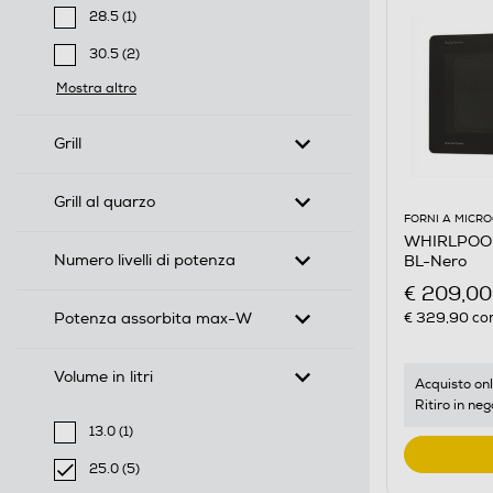
selected Filtro applicato per Diametro piatto girevol
28.5 (1)
Filtra per Diametro piatto girevole-cm: 28.5
30.5 (2)
Filtra per Diametro piatto girevole-cm: 30.5
Mostra altro
Grill
Grill al quarzo
FORNI A MICR
WHIRLPOOL
Numero livelli di potenza
BL-Nero
€ 209,00
Potenza assorbita max-W
€ 329,90
con
Volume in litri
Acquisto onl
Ritiro in neg
13.0 (1)
Filtra per Volume in litri: 13.0
25.0 (5)