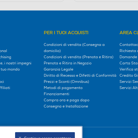
PER I TUOI ACQUISTI
AREA CL
Condizioni di vendita (Consegna a
Contattac
onal
domicilio)
Richiesta 
hising
Condizioni di vendita (Prenota e Ritira)
Domande 
, i nostri impegni
Prenota e Ritira in Negozio
Carta Sta
l tuo mondo
Garanzia Legale
Verifica s
Diritto di Recesso e Difetti di Conformità
Credito G
oci
Prezzi e Sconti (Omnibus)
Servizi S
iliati
Metodi di pagamento
Servizi Alt
Finanziamenti
Compra ora e paga dopo
Consegna e Installazione
Seguici sui social