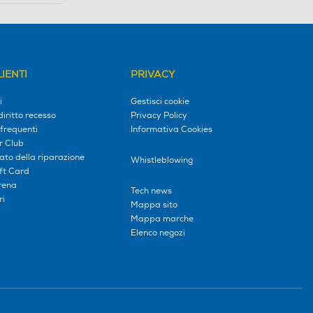
IENTI
PRIVACY
i
Gestisci cookie
diritto recesso
Privacy Policy
frequenti
Informativa Cookies
r Club
tato della riparazione
Whistleblowing
ift Card
erena
Tech news
ri
Mappa sito
Mappa marche
Elenco negozi