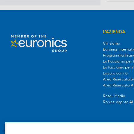
selected Filtro applicato per Volume in litri: 25.0
L'AZIENDA
Chi siamo
Euronics Internati
Programma Franc
Lo Facciamo per te
Lo facciamo per i
Lavora con noi
Area Riservata S
Area Riservata Aff
Retail Media
Ronics: agente AI
Trova negozio