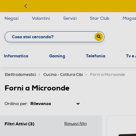
Negozi
Volantini
Servizi
Star Club
Magaz
Informatica
Gaming
Telefonia
Tv e
Elettrodomestici
Cucina - Cottura Cibi
Forni a Microonde
Forni a Microonde
Ordina per:
Filtri Attivi
(3)
Rimuovi filtri