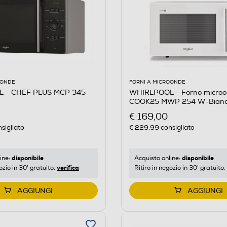
OONDE
FORNI A MICROONDE
 - CHEF PLUS MCP 345
WHIRLPOOL - Forno micro
COOK25 MWP 254 W-Bian
€ 169,00
sigliato
€ 229,99
consigliato
disponibile
disponibile
ine:
Acquisto online:
verifica
ozio in 30' gratuito:
Ritiro in negozio in 30' gratuito:
AGGIUNGI
AGGIUNGI