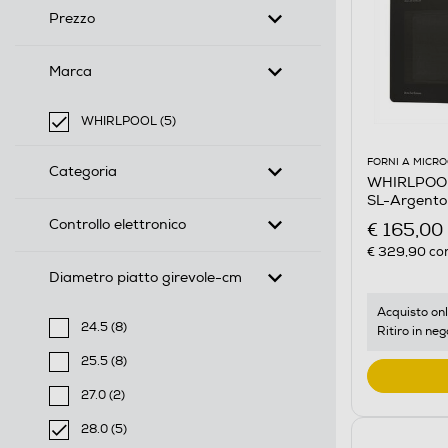
Prezzo
Marca
WHIRLPOOL (5)
selected Filtro applicato per Marca: WHIRLPOOL
FORNI A MICR
Categoria
WHIRLPOOL
SL-Argento
Controllo elettronico
€ 165,00
€ 329,90
con
Diametro piatto girevole-cm
Acquisto onl
24.5 (8)
Ritiro in neg
Filtra per Diametro piatto girevole-cm: 24.5
25.5 (8)
Filtra per Diametro piatto girevole-cm: 25.5
27.0 (2)
Filtra per Diametro piatto girevole-cm: 27.0
28.0 (5)