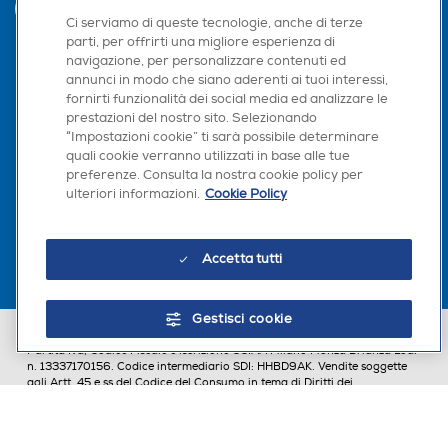
INVIA
Ci serviamo di queste tecnologie, anche di terze
parti, per offrirti una migliore esperienza di
navigazione, per personalizzare contenuti ed
annunci in modo che siano aderenti ai tuoi interessi,
Seguici sui social
fornirti funzionalità dei social media ed analizzare le
prestazioni del nostro sito. Selezionando
“Impostazioni cookie” ti sarà possibile determinare
quali cookie verranno utilizzati in base alle tue
preferenze. Consulta la nostra cookie policy per
Scarica la nostra app
ulteriori informazioni.
Cookie Policy
Accetta tutti
Gestisci cookie
Euronics Italia SpA. Sede legale Via Montefeltro, 6/a 20156 Milano
Partita Iva, Codice Fiscale e iscrizione CCIAA Milano Monza Brianza Lodi
n. 13337170156. Codice intermediario SDI: HHBD9AK. Vendite soggette
agli Artt. 45 e ss del Codice del Consumo in tema di Diritti dei
Consumatori.