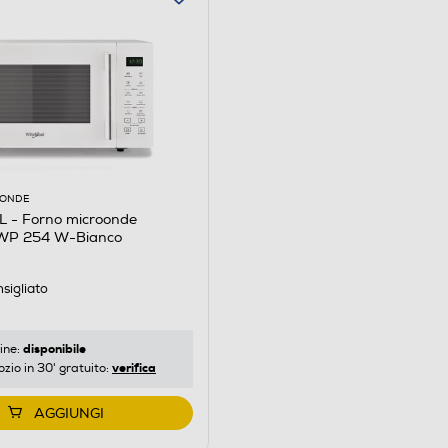
OONDE
- Forno microonde
P 254 W-Bianco
sigliato
disponibile
ine:
verifica
ozio in 30' gratuito:
AGGIUNGI