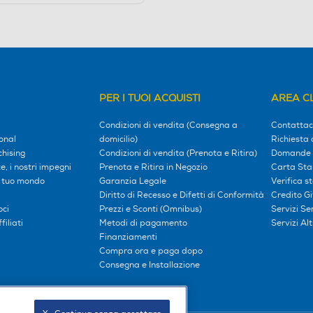
PER I TUOI ACQUISTI
AREA CL
Condizioni di vendita (Consegna a
Contattac
onal
domicilio)
Richiesta 
hising
Condizioni di vendita (Prenota e Ritira)
Domande 
, i nostri impegni
Prenota e Ritira in Negozio
Carta Sta
l tuo mondo
Garanzia Legale
Verifica s
Diritto di Recesso e Difetti di Conformità
Credito G
oci
Prezzi e Sconti (Omnibus)
Servizi S
iliati
Metodi di pagamento
Servizi Alt
Finanziamenti
Compra ora e paga dopo
Consegna e Installazione