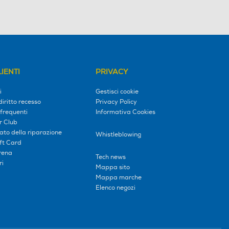
IENTI
PRIVACY
i
Gestisci cookie
diritto recesso
Privacy Policy
frequenti
Informativa Cookies
r Club
tato della riparazione
Whistleblowing
ift Card
erena
Tech news
ri
Mappa sito
Mappa marche
Elenco negozi