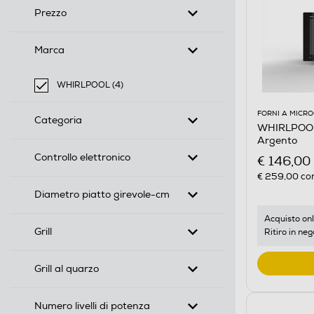
Prezzo
Marca
WHIRLPOOL (4)
selected Filtro applicato per Marca: WHIRLPOOL
FORNI A MICR
Categoria
WHIRLPOOL
Argento
Controllo elettronico
€ 146,00
€ 259,00
con
Diametro piatto girevole-cm
Acquisto onl
Grill
Ritiro in neg
Grill al quarzo
Numero livelli di potenza