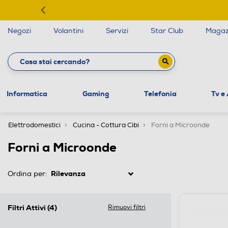
Negozi
Volantini
Servizi
Star Club
Magaz
Informatica
Gaming
Telefonia
Tv e
Elettrodomestici
Cucina - Cottura Cibi
Forni a Microonde
Forni a Microonde
Ordina per:
Filtri Attivi
(4)
Rimuovi filtri