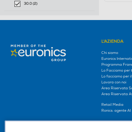
Filtra per Volume in litri: 29.0
30.0 (2)
selected Filtro applicato per Volume in litri: 30.0
L'AZIENDA
Chi siamo
Euronics Internati
Programma Franc
Lo Facciamo per te
Lo facciamo per i
Lavora con noi
Area Riservata S
Area Riservata Aff
Retail Media
Ronics: agente AI