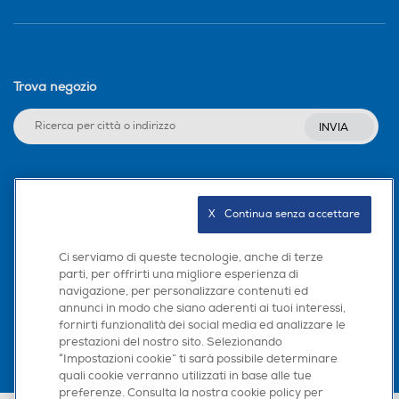
Trova negozio
INVIA
Seguici sui social
X   Continua senza accettare
Ci serviamo di queste tecnologie, anche di terze
parti, per offrirti una migliore esperienza di
Scarica la nostra app
navigazione, per personalizzare contenuti ed
annunci in modo che siano aderenti ai tuoi interessi,
fornirti funzionalità dei social media ed analizzare le
prestazioni del nostro sito. Selezionando
“Impostazioni cookie” ti sarà possibile determinare
quali cookie verranno utilizzati in base alle tue
preferenze. Consulta la nostra cookie policy per