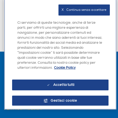
PANASONIC - Forno microonde NN-
GM21QWEPG-Bianco
X   Continua senza accettare
DISPONIBILE SOLO IN NEGOZIO
Ci serviamo di queste tecnologie, anche di terze
non disponibile
Acquisto online:
parti, per offrirti una migliore esperienza di
verifica
Ritiro in negozio in 30' gratuito:
navigazione, per personalizzare contenuti ed
annunci in modo che siano aderenti ai tuoi interessi,
CERCA NEGOZIO
fornirti funzionalità dei social media ed analizzare le
prestazioni del nostro sito. Selezionando
“Impostazioni cookie” ti sarà possibile determinare
quali cookie verranno utilizzati in base alle tue
preferenze. Consulta la nostra cookie policy per
ulteriori informazioni.
Cookie Policy
Accetta tutti
L'AZIENDA
Gestisci cookie
PER I TUOI ACQUISTI