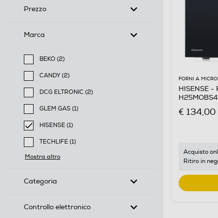
Prezzo
Marca
BEKO (2)
Filtra per Marca: BEKO
CANDY (2)
FORNI A MICR
Filtra per Marca: CANDY
HISENSE - 
DCG ELTRONIC (2)
H25MOBS4H
Filtra per Marca: DCG ELTRONIC
GLEM GAS (1)
€ 134,00
Filtra per Marca: GLEM GAS
HISENSE (1)
selected Filtro applicato per Marca: HISENSE
TECHLIFE (1)
Filtra per Marca: TECHLIFE
Acquisto onl
Mostra altro
Ritiro in neg
Categoria
Controllo elettronico