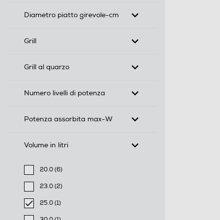
Diametro piatto girevole-cm
Grill
Grill al quarzo
Numero livelli di potenza
Potenza assorbita max-W
Volume in litri
20.0 (6)
Filtra per Volume in litri: 20.0
23.0 (2)
Filtra per Volume in litri: 23.0
25.0 (1)
selected Filtro applicato per Volume in litri: 25.0
30.0 (1)