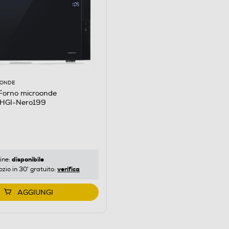
OONDE
Forno microonde
GI-Nero199
disponibile
ine:
verifica
ozio in 30' gratuito:
AGGIUNGI