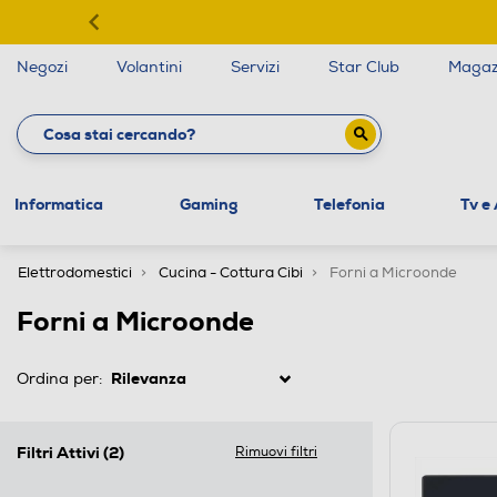
Negozi
Volantini
Servizi
Star Club
Magaz
Informatica
Gaming
Telefonia
Tv e
Elettrodomestici
Cucina - Cottura Cibi
Forni a Microonde
Forni a Microonde
Ordina per:
Filtri Attivi
(2)
Rimuovi filtri