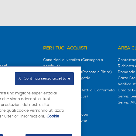
PER I TUOI ACQUISTI
AREA CL
Condizioni di vendita (Consegna a
Contattac
onal
domicilio)
Richiesta 
hising
Condizioni di vendita (Prenota e Ritira)
Domande 
, i nostri impegni
Prenota e Ritira in Negozio
Carta Sta
X   Continua senza accettare
l tuo mondo
Garanzia Legale
Verifica s
Diritto di Recesso e Difetti di Conformità
Credito G
rirti una migliore esperienza di
oci
Prezzi e Sconti (Omnibus)
Servizi S
 che siano aderenti ai tuoi
iliati
Metodi di pagamento
Servizi Alt
 prestazioni del nostro sito.
Finanziamenti
re quali cookie verranno utilizzati
Compra ora e paga dopo
r ulteriori informazioni.
Cookie
Consegna e Installazione