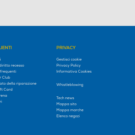
IENTI
PRIVACY
i
Gestisci cookie
diritto recesso
Privacy Policy
frequenti
Informativa Cookies
r Club
tato della riparazione
Whistleblowing
ift Card
erena
Tech news
ri
Mappa sito
Mappa marche
Elenco negozi