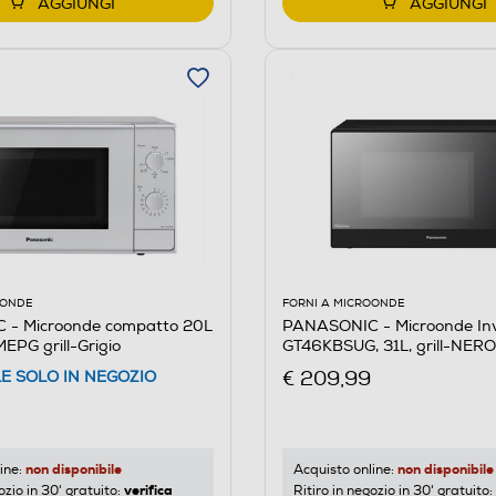
AGGIUNGI
AGGIUNGI
OONDE
FORNI A MICROONDE
- Microonde compatto 20L
PANASONIC - Microonde In
PG grill-Grigio
GT46KBSUG, 31L, grill-NERO
€ 209,99
LE SOLO IN NEGOZIO
non disponibile
non disponibile
ine:
Acquisto online:
verifica
ozio in 30' gratuito:
Ritiro in negozio in 30' gratuito: