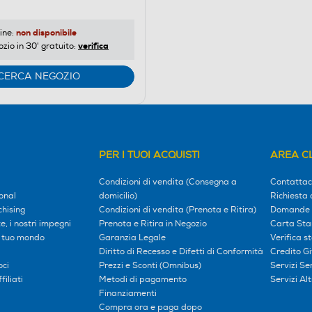
non disponibile
ine:
verifica
ozio in 30' gratuito:
CERCA NEGOZIO
PER I TUOI ACQUISTI
AREA CL
Condizioni di vendita (Consegna a
Contattac
onal
domicilio)
Richiesta 
hising
Condizioni di vendita (Prenota e Ritira)
Domande 
, i nostri impegni
Prenota e Ritira in Negozio
Carta Sta
l tuo mondo
Garanzia Legale
Verifica s
Diritto di Recesso e Difetti di Conformità
Credito G
oci
Prezzi e Sconti (Omnibus)
Servizi S
iliati
Metodi di pagamento
Servizi Alt
Finanziamenti
Compra ora e paga dopo