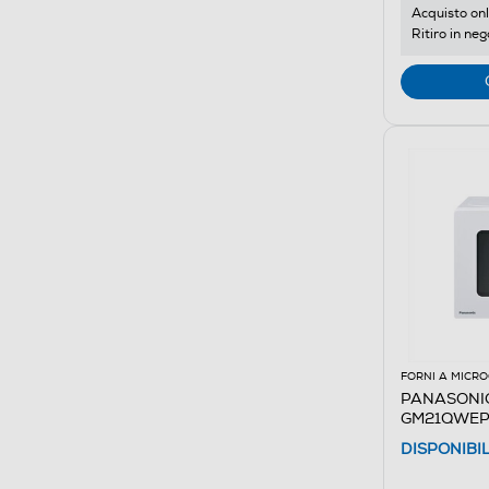
Acquisto onl
Ritiro in neg
FORNI A MICR
PANASONIC 
GM21QWEP
DISPONIBI