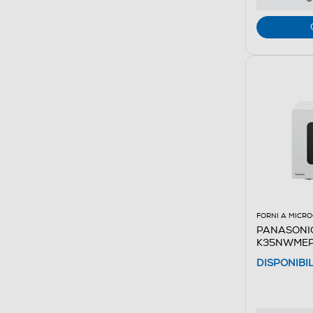
FORNI A MICR
PANASONIC
K35NWMEPG,
DISPONIBI