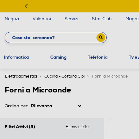
Negozi
Volantini
Servizi
Star Club
Magaz
Informatica
Gaming
Telefonia
Tv e
Elettrodomestici
Cucina - Cottura Cibi
Forni a Microonde
Forni a Microonde
Ordina per:
Filtri Attivi
(3)
Rimuovi filtri