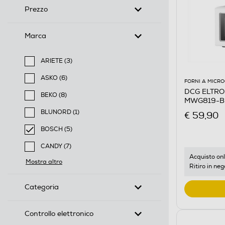
Prezzo
Marca
ARIETE (3)
Filtra per Marca: ARIETE
ASKO (6)
FORNI A MICR
Filtra per Marca: ASKO
DCG ELTRON
BEKO (8)
MWG819-B
Filtra per Marca: BEKO
BLUNORD (1)
€ 59,90
Filtra per Marca: BLUNORD
BOSCH (5)
selected Filtro applicato per Marca: BOSCH
CANDY (7)
Filtra per Marca: CANDY
Acquisto onl
Mostra altro
Ritiro in neg
Categoria
Controllo elettronico