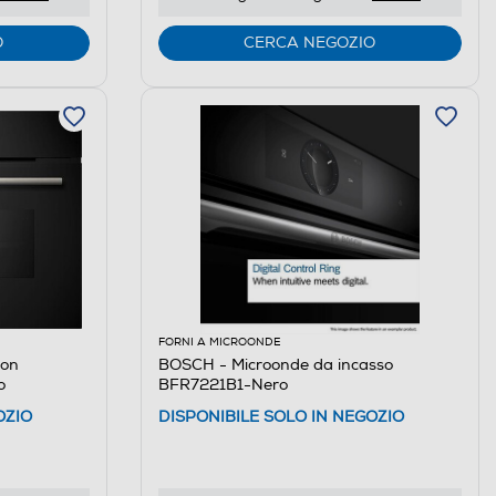
O
CERCA NEGOZIO
FORNI A MICROONDE
con
BOSCH - Microonde da incasso
o
BFR7221B1-Nero
OZIO
DISPONIBILE SOLO IN NEGOZIO