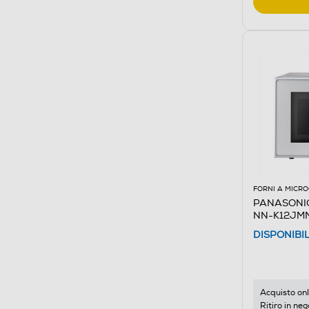
FORNI A MICR
PANASONIC 
NN-K12JMME
DISPONIBI
Acquisto onl
Ritiro in neg