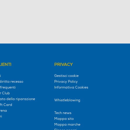
IENTI
PRIVACY
i
Gestisci cookie
diritto recesso
Privacy Policy
frequenti
Informativa Cookies
r Club
tato della riparazione
Whistleblowing
ift Card
erena
Tech news
ri
Mappa sito
Mappa marche