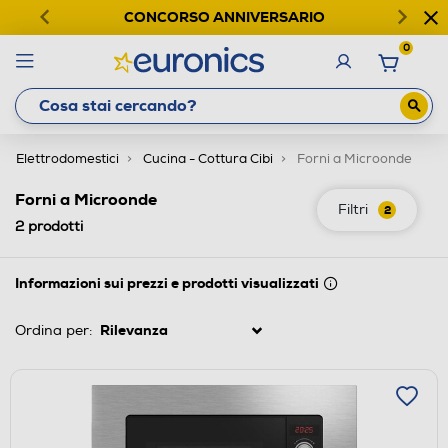
CONCORSO ANNIVERSARIO
0
Elettrodomestici
Cucina - Cottura Cibi
Forni a Microonde
Forni a Microonde
Filtri
2
2
prodotti
Informazioni sui prezzi e prodotti visualizzati
Ordina per: