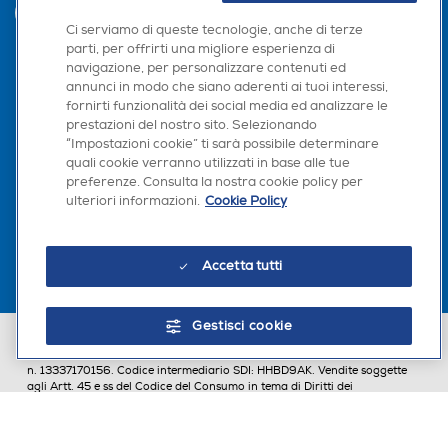
INVIA
Ci serviamo di queste tecnologie, anche di terze
parti, per offrirti una migliore esperienza di
navigazione, per personalizzare contenuti ed
annunci in modo che siano aderenti ai tuoi interessi,
Seguici sui social
fornirti funzionalità dei social media ed analizzare le
prestazioni del nostro sito. Selezionando
“Impostazioni cookie” ti sarà possibile determinare
quali cookie verranno utilizzati in base alle tue
preferenze. Consulta la nostra cookie policy per
Scarica la nostra app
ulteriori informazioni.
Cookie Policy
Accetta tutti
Gestisci cookie
Euronics Italia SpA. Sede legale Via Montefeltro, 6/a 20156 Milano
Partita Iva, Codice Fiscale e iscrizione CCIAA Milano Monza Brianza Lodi
n. 13337170156. Codice intermediario SDI: HHBD9AK. Vendite soggette
agli Artt. 45 e ss del Codice del Consumo in tema di Diritti dei
Consumatori.