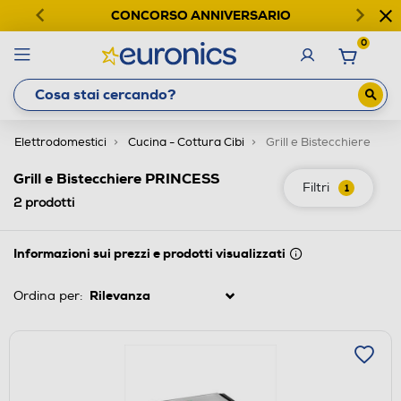
CONCORSO ANNIVERSARIO
0
Elettrodomestici
Cucina - Cottura Cibi
Grill e Bistecchiere
Grill e Bistecchiere PRINCESS
Filtri
1
2
prodotti
Informazioni sui prezzi e prodotti visualizzati
Ordina per: