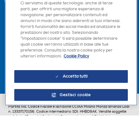
INVIA
Ci serviamo di queste tecnologie, anche di terze
parti, per offrirti una migliore esperienza di
navigazione, per personalizzare contenuti ed
annunci in modo che siano aderenti ai tuoi interessi,
Seguici sui social
fornirti funzionalità dei social media ed analizzare le
prestazioni del nostro sito. Selezionando
“Impostazioni cookie” ti sarà possibile determinare
quali cookie verranno utilizzati in base alle tue
preferenze. Consulta la nostra cookie policy per
Scarica la nostra app
ulteriori informazioni.
Cookie Policy
Accetta tutti
Gestisci cookie
Euronics Italia SpA. Sede legale Via Montefeltro, 6/a 20156 Milano
Partita Iva, Codice Fiscale e iscrizione CCIAA Milano Monza Brianza Lodi
n. 13337170156. Codice intermediario SDI: HHBD9AK. Vendite soggette
agli Artt. 45 e ss del Codice del Consumo in tema di Diritti dei
Consumatori.