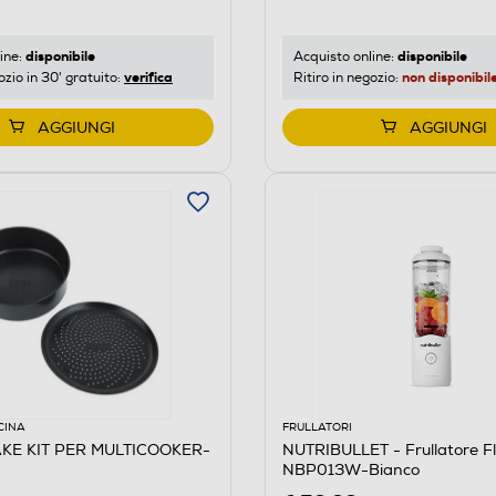
disponibile
disponibile
ine:
Acquisto online:
verifica
non disponibil
ozio in 30' gratuito:
Ritiro in negozio:
AGGIUNGI
AGGIUNGI
CINA
FRULLATORI
AKE KIT PER MULTICOOKER-
NUTRIBULLET - Frullatore F
NBP013W-Bianco