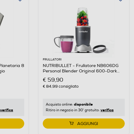
FRULLATORI
lanetaria 8
NUTRIBULLET - Frullatore NB606DG
gio
Personal Blender Original 600-Dark
Grey
€ 59,90
€ 84,99
consigliato
disponibile
Acquisto online:
verifica
verifica
Ritiro in negozio in 30' gratuito:
AGGIUNGI