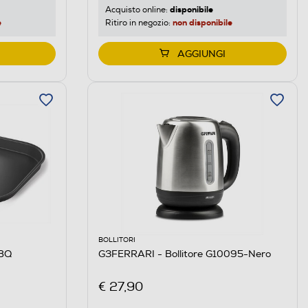
disponibile
Acquisto online:
e
non disponibile
Ritiro in negozio:
AGGIUNGI
BOLLITORI
BBQ
G3FERRARI - Bollitore G10095-Nero
€ 27,90