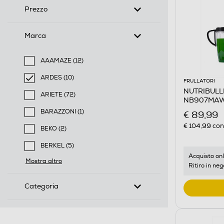
Prezzo
Marca
AAAMAZE (12)
Filtra per Marca: AAAMAZE
ARDES (10)
FRULLATORI
selected Filtro applicato per Marca: ARDES
NUTRIBULLET
ARIETE (72)
NB907MAW-
Filtra per Marca: ARIETE
BARAZZONI (1)
€ 89,99
Filtra per Marca: BARAZZONI
€ 104,99
cons
BEKO (2)
Filtra per Marca: BEKO
BERKEL (5)
Filtra per Marca: BERKEL
Acquisto onl
Mostra altro
Ritiro in neg
Categoria