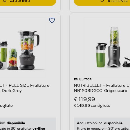
AGGIUNGI
AGGIUNGI
FRULLATORI
T - FULL SIZE Frullatore
NUTRIBULLET - Frullatore U
Dark Grey
NB1206DGCC-Grigio scuro
€ 119,99
igliato
€ 149,99
consigliato
disponibile
disponibile
ine:
Acquisto online:
verifica
ozio in 30' gratuito:
Ritiro in negozio in 30' gratuito: