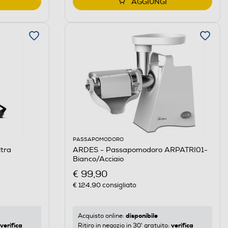
AGGIUNGI
PASSAPOMODORO
ltra
ARDES - Passapomodoro ARPATRI01-
Bianco/Acciaio
€ 99,90
€ 124,90
consigliato
disponibile
Acquisto online:
verifica
verifica
Ritiro in negozio in 30' gratuito: