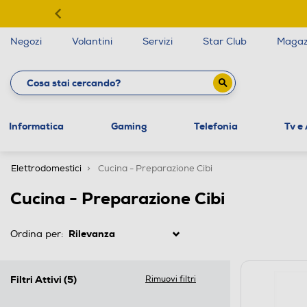
Negozi
Volantini
Servizi
Star Club
Magaz
Informatica
Gaming
Telefonia
Tv e
Elettrodomestici
Cucina - Preparazione Cibi
Cucina - Preparazione Cibi
Ordina per:
Filtri Attivi
(5)
Rimuovi filtri