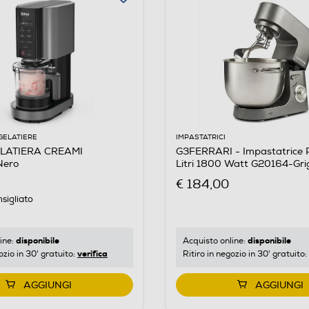
GELATIERE
IMPASTATRICI
ELATIERA CREAMI
G3FERRARI - Impastatrice P
ero
Litri 1800 Watt G20164-Gri
€ 184,00
sigliato
disponibile
disponibile
ine:
Acquisto online:
verifica
ozio in 30' gratuito:
Ritiro in negozio in 30' gratuito:
AGGIUNGI
AGGIUNGI