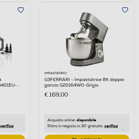
IMPASTATRICI
A
G3FERRARI - Impastatrice 8lt doppio
B401EU-
gancio G20164W0-Grigio
€ 169,00
disponibile
Acquisto online:
verifica
verifica
Ritiro in negozio in 30' gratuito: