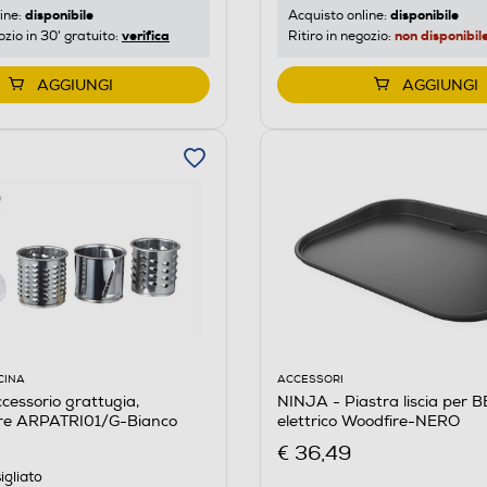
disponibile
disponibile
ine:
Acquisto online:
verifica
non disponibil
ozio in 30' gratuito:
Ritiro in negozio:
AGGIUNGI
AGGIUNGI
CINA
ACCESSORI
essorio grattugia,
NINJA - Piastra liscia per 
ure ARPATRI01/G-Bianco
elettrico Woodfire-NERO
€ 36,49
igliato