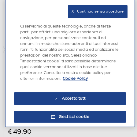
€ 249,00
X   Continua senza accettare
disponibile
Acquisto online:
verifica
Ritiro in negozio in 30' gratuito:
Ci serviamo di queste tecnologie, anche di terze
parti, per offrirti una migliore esperienza di
AGGIUNGI
navigazione, per personalizzare contenuti ed
annunci in modo che siano aderenti ai tuoi interessi,
fornirti funzionalità dei social media ed analizzare le
prestazioni del nostro sito. Selezionando
“Impostazioni cookie” ti sarà possibile determinare
quali cookie verranno utilizzati in base alle tue
preferenze. Consulta la nostra cookie policy per
ulteriori informazioni.
Cookie Policy
Accetta tutti
ROBOT DA CUCINA
G3FERRARI - Robot da cucina G20158-Acciaio /
Gestisci cookie
Nero
€ 49,90