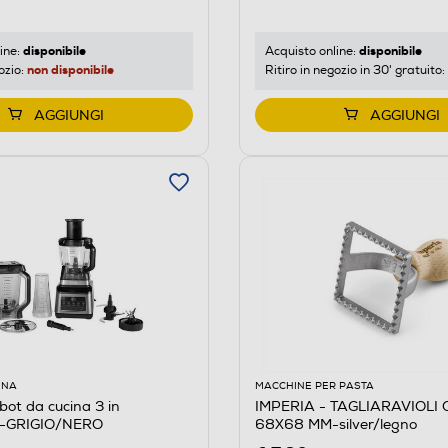
disponibile
disponibile
ine:
Acquisto online:
non disponibile
ozio:
Ritiro in negozio in 30' gratuito:
AGGIUNGI
AGGIUNGI
INA
MACCHINE PER PASTA
ot da cucina 3 in
IMPERIA - TAGLIARAVIOLI QUADRO
-GRIGIO/NERO
68X68 MM-silver/legno