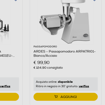
PASSAPOMODORO
A
ARDES - Passapomodoro ARPATRI01-
B401EU-
Bianco/Acciaio
€ 99,90
€ 124,90
consigliato
disponibile
Acquisto online:
verifica
verifica
Ritiro in negozio in 30' gratuito:
AGGIUNGI