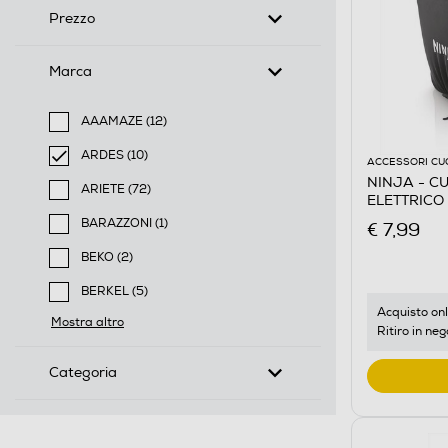
Prezzo
Marca
AAAMAZE (12)
Filtra per Marca: AAAMAZE
ARDES (10)
ACCESSORI CU
selected Filtro applicato per Marca: ARDES
NINJA - C
ARIETE (72)
ELETTRICO
Filtra per Marca: ARIETE
BARAZZONI (1)
€ 7,99
Filtra per Marca: BARAZZONI
BEKO (2)
Filtra per Marca: BEKO
BERKEL (5)
Filtra per Marca: BERKEL
Acquisto onl
Mostra altro
Ritiro in neg
Categoria