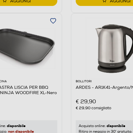
AGGIUNGI
AGGIUNGI
CINA
BOLLITORI
ASTRA LISCIA PER BBQ
ARDES - AR1K41-Argento/
 NINJA WOODFIRE XL-Nero
€ 29,90
€ 29,90
consigliato
disponibile
disponibile
ine:
Acquisto online:
non disponibile
ozio:
Ritiro in negozio in 30' gratuito: