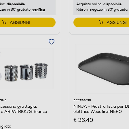
disponibile
disponibile
ine:
Acquisto online:
verifica
ozio in 30' gratuito:
Ritiro in negozio in 30' gratuito:
AGGIUNGI
AGGIUNGI
CINA
ACCESSORI
essorio grattugia,
NINJA - Piastra liscia per 
ure ARPATRI01/G-Bianco
elettrico Woodfire-NERO
€ 36,49
igliato