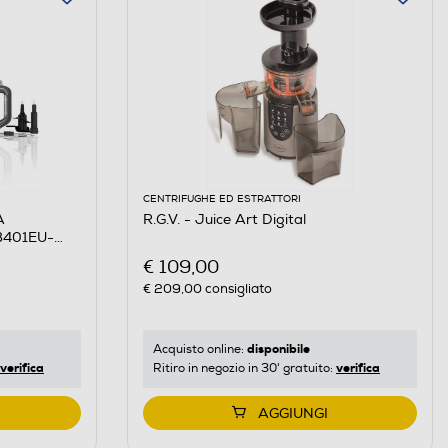
CENTRIFUGHE ED ESTRATTORI
A
R.G.V. - Juice Art Digital
B401EU-
€ 109,00
€ 209,00
consigliato
disponibile
Acquisto online:
verifica
verifica
Ritiro in negozio in 30' gratuito:
AGGIUNGI