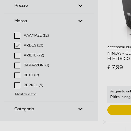
Prezzo
Marca
AAAMAZE (12)
Filtra per Marca: AAAMAZE
ARDES (10)
ACCESSORI CU
selected Filtro applicato per Marca: ARDES
NINJA - C
ARIETE (72)
ELETTRICO
Filtra per Marca: ARIETE
BARAZZONI (1)
€ 7,99
Filtra per Marca: BARAZZONI
BEKO (2)
Filtra per Marca: BEKO
BERKEL (5)
Filtra per Marca: BERKEL
Acquisto onl
Mostra altro
Ritiro in neg
Categoria