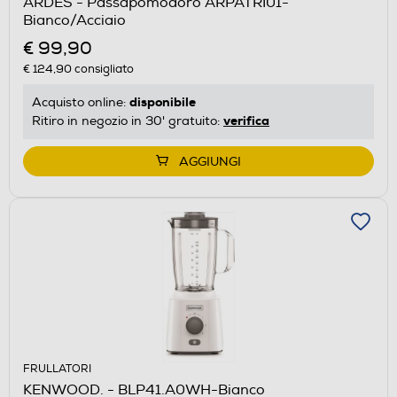
ARDES - Passapomodoro ARPATRI01-
Bianco/Acciaio
€ 99,90
€ 124,90
consigliato
disponibile
Acquisto online:
verifica
Ritiro in negozio in 30' gratuito:
AGGIUNGI
FRULLATORI
KENWOOD. - BLP41.A0WH-Bianco