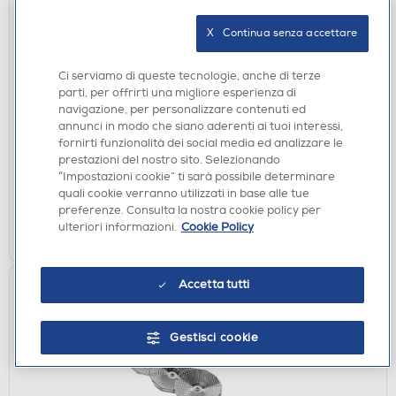
X   Continua senza accettare
ACCESSORI CUCINA
Ci serviamo di queste tecnologie, anche di terze
KENWOOD. - KAX643ME-SILVER
parti, per offrirti una migliore esperienza di
navigazione, per personalizzare contenuti ed
€ 159,00
annunci in modo che siano aderenti ai tuoi interessi,
€ 199,99
consigliato
fornirti funzionalità dei social media ed analizzare le
prestazioni del nostro sito. Selezionando
disponibile
Acquisto online:
“Impostazioni cookie” ti sarà possibile determinare
verifica
Ritiro in negozio in 30' gratuito:
quali cookie verranno utilizzati in base alle tue
preferenze. Consulta la nostra cookie policy per
AGGIUNGI
ulteriori informazioni.
Cookie Policy
Accetta tutti
Gestisci cookie