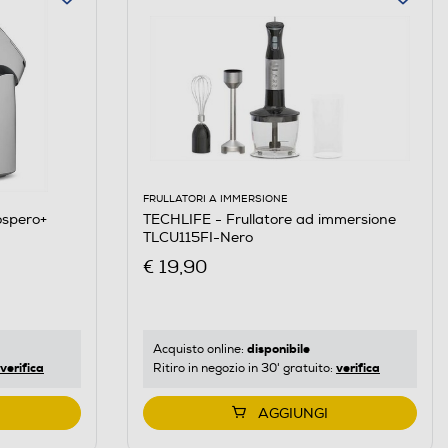
FRULLATORI A IMMERSIONE
ospero+
TECHLIFE - Frullatore ad immersione
TLCU115FI-Nero
€ 19,90
disponibile
Acquisto online:
verifica
verifica
Ritiro in negozio in 30' gratuito:
AGGIUNGI