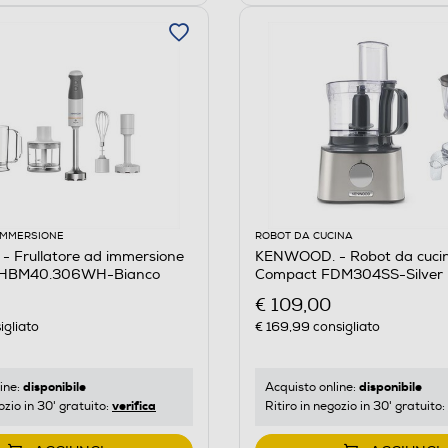
 IMMERSIONE
ROBOT DA CUCINA
 Frullatore ad immersione
KENWOOD. - Robot da cucin
L HBM40.306WH-Bianco
Compact FDM304SS-Silver
€ 109,00
igliato
€ 169,99
consigliato
disponibile
disponibile
ine:
Acquisto online:
verifica
ozio in 30' gratuito:
Ritiro in negozio in 30' gratuito: