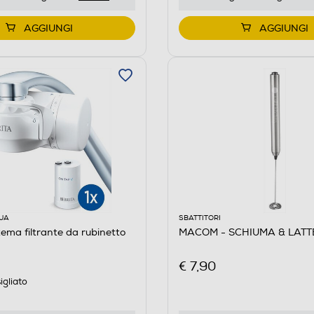
AGGIUNGI
AGGIUNGI
UA
SBATTITORI
tema filtrante da rubinetto
MACOM - SCHIUMA & LATT
€ 7,90
igliato