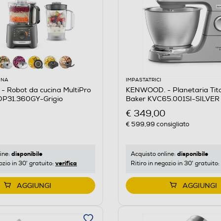
INA
IMPASTATRICI
 Robot da cucina MultiPro
KENWOOD. - Planetaria Tit
P31.360GY-Grigio
Baker KVC65.001SI-SILVER
€ 349,00
€ 599,99
consigliato
disponibile
disponibile
ine:
Acquisto online:
verifica
ozio in 30' gratuito:
Ritiro in negozio in 30' gratuito:
AGGIUNGI
AGGIUNGI