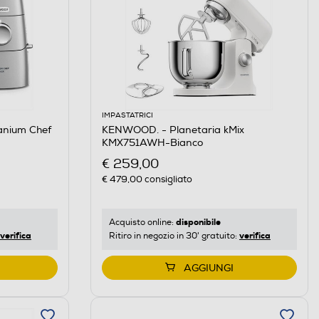
IMPASTATRICI
anium Chef
KENWOOD. - Planetaria kMix
KMX751AWH-Bianco
€ 259,00
€ 479,00
consigliato
disponibile
Acquisto online:
verifica
verifica
Ritiro in negozio in 30' gratuito:
AGGIUNGI