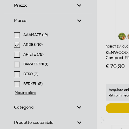
Prezzo
Marca
AAAMAZE (12)
Filtra per Marca: AAAMAZE
ARDES (10)
ROBOT DA CUC
selected Filtro applicato per Marca: ARDES
KENWOOD. -
ARIETE (72)
Compact FD
Filtra per Marca: ARIETE
BARAZZONI (1)
€ 76,90
Filtra per Marca: BARAZZONI
BEKO (2)
Filtra per Marca: BEKO
BERKEL (5)
Filtra per Marca: BERKEL
Acquisto onl
Mostra altro
Ritiro in neg
Categoria
Prodotto sostenibile