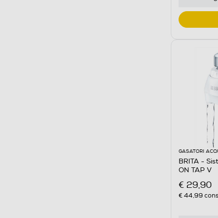
GASATORI ACQ
BRITA - Sis
ON TAP V
€ 29,90
€ 44,99
cons