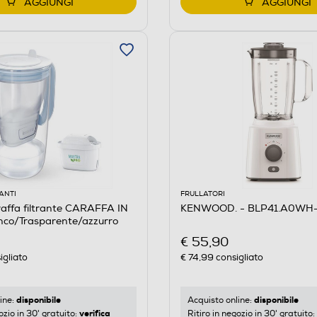
AGGIUNGI
AGGIUNGI
ANTI
FRULLATORI
affa filtrante CARAFFA IN
KENWOOD. - BLP41.A0WH-
co/Trasparente/azzurro
€ 55,90
igliato
€ 74,99
consigliato
disponibile
disponibile
ine:
Acquisto online:
verifica
ozio in 30' gratuito:
Ritiro in negozio in 30' gratuito: