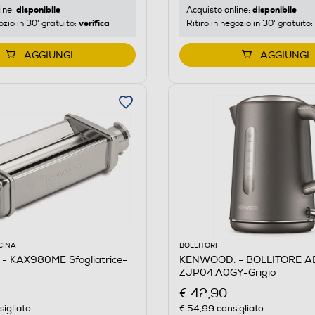
disponibile
disponibile
ine:
Acquisto online:
verifica
ozio in 30' gratuito:
Ritiro in negozio in 30' gratuito:
AGGIUNGI
AGGIUNGI
CINA
BOLLITORI
 KAX980ME Sfogliatrice-
KENWOOD. - BOLLITORE A
ZJP04.A0GY-Grigio
€ 42,90
igliato
€ 54,99
consigliato