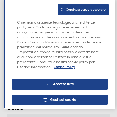
disponibile
Acquisto online:
X   Continua senza accettare
non disponibile
Ritiro in negozio:
Ci serviamo di queste tecnologie, anche di terze
AGGIUNGI
parti, per offrirti una migliore esperienza di
navigazione, per personalizzare contenuti ed
annunci in modo che siano aderenti ai tuoi interessi,
fornirti funzionalità dei social media ed analizzare le
prestazioni del nostro sito. Selezionando
“Impostazioni cookie” ti sarà possibile determinare
quali cookie verranno utilizzati in base alle tue
preferenze. Consulta la nostra cookie policy per
ulteriori informazioni.
Cookie Policy
Accetta tutti
ACCESSORI CUCINA
LAVATELLI - FRIO CARTA FORNO PER FRIGGITRICI
AD ARIA 50 FOGLI
Gestisci cookie
€ 6,90