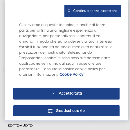
ACCESSORI CUCINA
WEBER - CUSTODIA PREMIUM PER BARBECUE –
X   Continua senza accettare
TRAVELER COVER-nero
€ 65,90
Ci serviamo di queste tecnologie, anche di terze
parti, per offrirti una migliore esperienza di
navigazione, per personalizzare contenuti ed
disponibile
Acquisto online:
annunci in modo che siano aderenti ai tuoi interessi,
non disponibile
Ritiro in negozio:
fornirti funzionalità dei social media ed analizzare le
prestazioni del nostro sito. Selezionando
AGGIUNGI
“Impostazioni cookie” ti sarà possibile determinare
quali cookie verranno utilizzati in base alle tue
preferenze. Consulta la nostra cookie policy per
ulteriori informazioni.
Cookie Policy
Accetta tutti
Gestisci cookie
SOTTOVUOTO