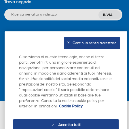
Trova negozio
INVIA
Seguici sui social
X   Continua senza accettare
Ci serviamo di queste tecnologie, anche di terze
parti, per offrirti una migliore esperienza di
Scarica la nostra app
navigazione, per personalizzare contenuti ed
annunci in modo che siano aderenti ai tuoi interessi,
fornirti funzionalità dei social media ed analizzare le
prestazioni del nostro sito. Selezionando
“Impostazioni cookie” ti sarà possibile determinare
quali cookie verranno utilizzati in base alle tue
preferenze. Consulta la nostra cookie policy per
ulteriori informazioni.
Cookie Policy
Euronics Italia SpA. Sede legale Via Montefeltro, 6/a 20156 Milano
Partita Iva, Codice Fiscale e iscrizione CCIAA Milano Monza Brianza Lodi
n. 13337170156. Codice intermediario SDI: HHBD9AK. Vendite soggette
agli Artt. 45 e ss del Codice del Consumo in tema di Diritti dei
Accetta tutti
Consumatori.