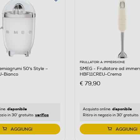
FRULLATORI A IMMERSIONE
miagrumi 50's Style –
SMEG - Frullatore ad immer
-Bianco
HBF11CREU-Crema
€ 79,90
disponibile
disponibile
ine:
Acquisto online:
verifica
ozio in 30' gratuito:
Ritiro in negozio in 30' gratuito:
AGGIUNGI
AGGIUNGI