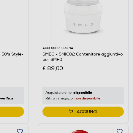
ACCESSORI CUCINA
 50's Style-
SMEG - SMIC02 Contenitore aggiuntivo
per SMF0
€ 89,00
disponibile
Acquisto online:
verifica
non disponibile
Ritiro in negozio:
AGGIUNGI