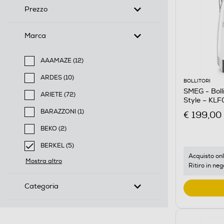
Prezzo
Marca
AAAMAZE (12)
Filtra per Marca: AAAMAZE
ARDES (10)
BOLLITORI
Filtra per Marca: ARDES
SMEG - Boll
ARIETE (72)
Style – KL
Filtra per Marca: ARIETE
BARAZZONI (1)
€ 199,00
Filtra per Marca: BARAZZONI
BEKO (2)
Filtra per Marca: BEKO
BERKEL (5)
selected Filtro applicato per Marca: BERKEL
Acquisto onl
Mostra altro
Ritiro in neg
Categoria