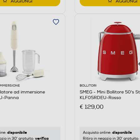
AGGIUNGI
AGGIUNGI
 IMMERSIONE
BOLLITORI
latore ad immersione
SMEG - Mini Bollitore 50's St
U-Panna
KLF05RDEU-Rosso
€ 129,00
disponibile
disponibile
ine:
Acquisto online:
verifica
ozio in 30' gratuito:
Ritiro in negozio in 30' gratuito: