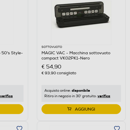
SOTTOVUOTO
 50's Style-
MAGIC VAC - Macchina sottovuoto
compact VK02PK1-Nero
€ 54,90
€ 93,90
consigliato
disponibile
Acquisto online:
verifica
verifica
Ritiro in negozio in 30' gratuito:
AGGIUNGI