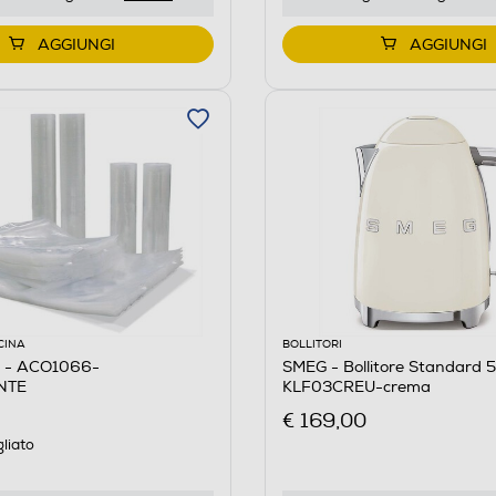
AGGIUNGI
AGGIUNGI
CINA
BOLLITORI
 - ACO1066-
SMEG - Bollitore Standard 5
NTE
KLF03CREU-crema
€ 169,00
liato