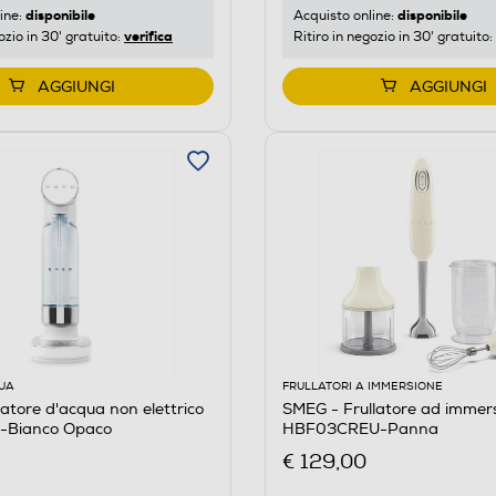
disponibile
disponibile
ine:
Acquisto online:
verifica
ozio in 30' gratuito:
Ritiro in negozio in 30' gratuito:
AGGIUNGI
AGGIUNGI
UA
FRULLATORI A IMMERSIONE
tore d'acqua non elettrico
SMEG - Frullatore ad immer
Bianco Opaco
HBF03CREU-Panna
€ 129,00