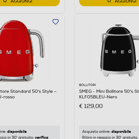
AGGIUNGI
AGGIUNGI
BOLLITORI
itore Standard 50's Style –
SMEG - Mini Bollitore 50's St
-rosso
KLF05BLEU-Nero
€ 129,00
disponibile
disponibile
ine:
Acquisto online:
verifica
ozio in 30' gratuito:
Ritiro in negozio in 30' gratuito: