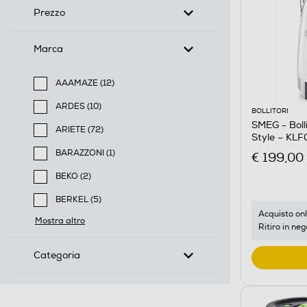
Prezzo
Marca
AAAMAZE (12)
Filtra per Marca: AAAMAZE
ARDES (10)
BOLLITORI
Filtra per Marca: ARDES
SMEG - Boll
ARIETE (72)
Style – KL
Filtra per Marca: ARIETE
BARAZZONI (1)
€ 199,00
Filtra per Marca: BARAZZONI
BEKO (2)
Filtra per Marca: BEKO
BERKEL (5)
Filtra per Marca: BERKEL
Acquisto onl
Mostra altro
Ritiro in neg
Categoria