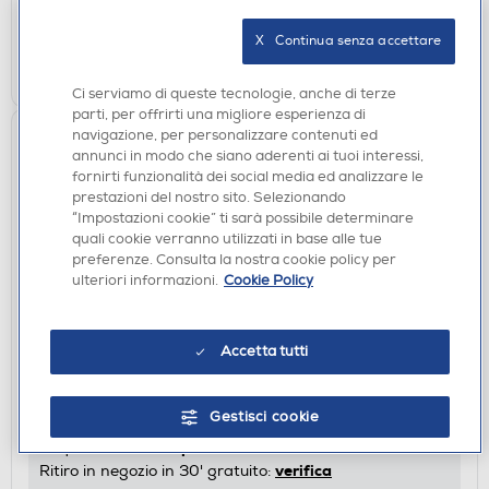
verifica
Ritiro in negozio in 30' gratuito:
X   Continua senza accettare
AGGIUNGI
Ci serviamo di queste tecnologie, anche di terze
parti, per offrirti una migliore esperienza di
navigazione, per personalizzare contenuti ed
annunci in modo che siano aderenti ai tuoi interessi,
fornirti funzionalità dei social media ed analizzare le
prestazioni del nostro sito. Selezionando
“Impostazioni cookie” ti sarà possibile determinare
quali cookie verranno utilizzati in base alle tue
preferenze. Consulta la nostra cookie policy per
ulteriori informazioni.
Cookie Policy
BOLLITORI
SMEG - Bollitore Standard 50's Style –
Accetta tutti
KLF03PBEU-azzurro pastello
€ 169,00
Gestisci cookie
disponibile
Acquisto online:
verifica
Ritiro in negozio in 30' gratuito: