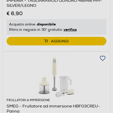
IMPERIA - TAGLIARAVIOLI QUADRO 48X48 MM-
SILVER/LEGNO
€ 6,90
disponibile
Acquisto online:
verifica
Ritiro in negozio in 30' gratuito:
AGGIUNGI
FRULLATORI A IMMERSIONE
SMEG - Frullatore ad immersione HBF03CREU-
Panna