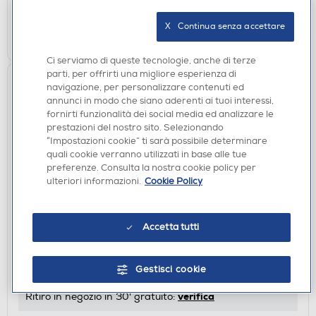
verifica
Ritiro in negozio in 30' gratuito:
X   Continua senza accettare
AGGIUNGI
Ci serviamo di queste tecnologie, anche di terze
parti, per offrirti una migliore esperienza di
navigazione, per personalizzare contenuti ed
annunci in modo che siano aderenti ai tuoi interessi,
fornirti funzionalità dei social media ed analizzare le
prestazioni del nostro sito. Selezionando
“Impostazioni cookie” ti sarà possibile determinare
quali cookie verranno utilizzati in base alle tue
preferenze. Consulta la nostra cookie policy per
ulteriori informazioni.
Cookie Policy
MACCHINE PER PASTA
G3FERRARI - Sfogliatrice per la pasta motorizzata
Accetta tutti
G20121-Acciaio
€ 99,90
Gestisci cookie
disponibile
Acquisto online:
verifica
Ritiro in negozio in 30' gratuito: