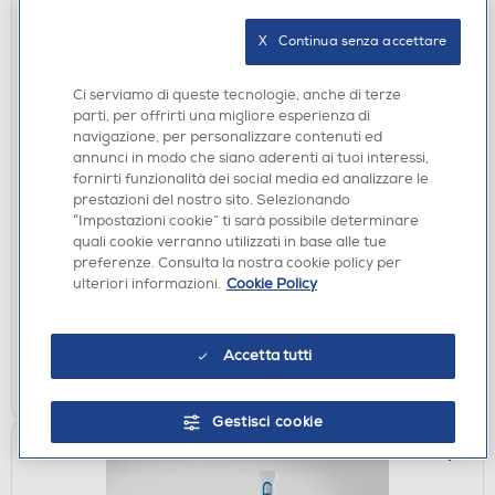
X   Continua senza accettare
Ci serviamo di queste tecnologie, anche di terze
parti, per offrirti una migliore esperienza di
navigazione, per personalizzare contenuti ed
annunci in modo che siano aderenti ai tuoi interessi,
BOLLITORI
fornirti funzionalità dei social media ed analizzare le
PHILIPS - Bollitore SERIE 3000 HD9411/70-Blu
prestazioni del nostro sito. Selezionando
“Impostazioni cookie” ti sarà possibile determinare
€ 36,90
quali cookie verranno utilizzati in base alle tue
€ 39,99
consigliato
preferenze. Consulta la nostra cookie policy per
ulteriori informazioni.
Cookie Policy
disponibile
Acquisto online:
verifica
Ritiro in negozio in 30' gratuito:
Accetta tutti
AGGIUNGI
Gestisci cookie